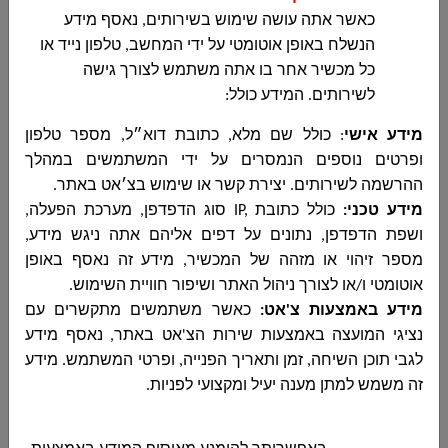
כאשר אתה עושה שימוש בשירותים, נאסף מידע
הנשלח באופן אוטומטי על ידי המחשב, טלפון נייד או
מכרז 05-2026 להנגשת תחנות אוטובוס בתחומה
כל מכשיר אחר בו אתה משתמש לצורך גישה
המוניציפלי של המועצה
לשירותים. המידע כולל:
مجلس دير الاسد المحلي
מכרז 05-2026 להנגשת תחנות אוטובוס בתחומה
מידע אישי
: כולל שם מלא, כתובת דוא״ל, מספר טלפון
המוניציפלי של המועצה ...
ופרטים נוספים
הנמסרים על ידי המשתמשים במהלך
ההרשמה לשירותים. יצירת קשר או שימוש בצ׳אט באתר.
מידע טכני
:
כולל כתובת
IP,
סוג הדפדפן, מערכת הפעלה,
ושפת הדפדפן, נתונים על דפים אליהם אתה ניגש מידע,
פרסום שני חוזר - מכרז מחזור 15-2025
מספר זיהוי או מזהה של המכשיר, מידע זה נאסף באופן
مجلس دير الاسد المحلي
אוטומטי ו/או לצורך ניהול האתר ושיפור חוויית השימוש
.
פרסום שני חוזר - מכרז מחזור 15-2025...
מידע באמצעות צ'אט:
כאשר משתמשים מתקשרים עם
נציגי המועצה באמצעות שירות הצ'אט באתר, נאסף מידע
לגבי תוכן השיחה, זמן ותאריך הפנייה, ופרטי המשתמש. מידע
זה משמש למתן מענה יעיל ומקצועי לפניות
.
מכרז 02-2026 לביצוע עבודות קבלניות המשך קוו
ניקוז רחוב אלעין