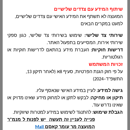
הבהרה-הערבות למכרז 11-2025 להפעלת
תוכנית קייטנות הגנים ובית ספר
שיתוף המידע עם צדדים שלישיים
مجلس دير الاسد المحلي
המועצה לא תשתף את המידע האישי עם צדדים שלישיים,
הבהרה-הערבות למכרז 11-2025 להפעלת
למעט במקרים הבאים
תוכנית קייטנות הגנים ובית ספר...
שירותי צד שלישי
:
שימוש בשירותי צד שלישי, כגון ספקי
שירותי אירוח, המסייעים בתפעול האתר
.
דרישות חוקיות
:
העברת מידע בהתאם לדרישות חוקיות או
רגולטוריות
.
מכרז 11-2025 להפעלת תוכנית קייטנות הגנים
זכויות המשתמש
ובית ספר של החופש הגדול 2025
על פי חוק הגנת הפרטיות, סעיף 8א (לאחר תיקון 13,
مجلس دير الاسد المحلي
התשפ"ד–2024)
מכרז 11-2025 להפעלת תוכנית קייטנות הגנים
ובית ספר של החופש הגדול 2025...
גישה למידע
:
לעיין במידע האישי שנאסף עליו
.
תיקון או מחיקה
:
לבקש לתקן או למחוק מידע שאינו מדויק או
שאינו נדרש עוד
.
הגבלת שימוש
:
להתנגד לשימוש במידע למטרות שיווקיות
.
הודעה שנייה על הארכת מועד מכרז 09-2025 -
פנייה לעניין זה תעשה יש לפנות ל מנמ"ר
עבודות שיפוצים בבית ספר תיכון
המועצה מר עומר קאסם
Mail