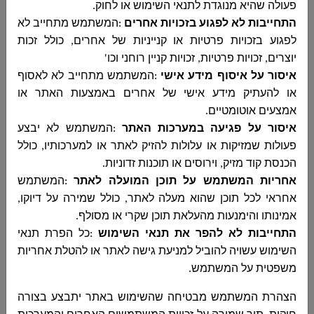
פעולה שהיא מנוגדת לתנאי השימוש או לחוק
.
מכרז 09/2025 חידוש בית ספר תיכון דיר אל אסד
התחייבות לא לפגוע בזכויות אחרים
:
המשתמש מתחייב לא
مجلس دير الاسد المحلي
לפגוע בזכויות פרטיות או קנייניות של אחרים, כולל זכות
מכרז 09/2025 חידוש בית ספר תיכון דיר אל אסד
יוצרים, זכויות פרטיות, זכויות קניין רוחני וכו
'
...
איסור על איסוף מידע אישי
:
המשתמש מתחייב לא לאסוף
או להעתיק מידע אישי של אחרים באמצעות האתר או
אמצעים אוטומטיים
.
איסור על פגיעה במערכות האתר
:
המשתמש לא יבצע
מכרז 04-2025 לקבלת שירותי טיפולי בפסולת
פעולות שמזיקות או עלולות להזיק לאתר או למערכותיו, כולל
אריזות קרטון בתחום שיפוט המועצה המקומית
הכנסת קוד מזיק, וירוסים או תוכנות זדוניות
.
مجلس دير الاسد المحلي
אחריות המשתמש על תוכן המועלה לאתר
:
המשתמש
מכרז 04-2025 לקבלת שירותי טיפולי בפסולת
אחראי לכל תוכן שהוא מעלה לאתר, כולל שמירה על דיוקו,
אריזות קרטון בתחום שיפוט המועצה המקומית ...
אמינותו והימנעות מהעלאת תוכן שקרי או מסולף
.
התחייבות לא להפר את תנאי השימוש
:
כל הפרת תנאי
השימוש עשויה להוביל למניעת גישה לאתר או להטלת אחריות
משפטית על המשתמש
.
הארכת מועד הגשת הצעות למכרז 06-2025
לביצוע הנגשות אקוסטיות מוסדות חינוך
הצהרת המשתמש מבטיחה שהשימוש באתר יתבצע בצורה
مجلس دير الاسد المحلي