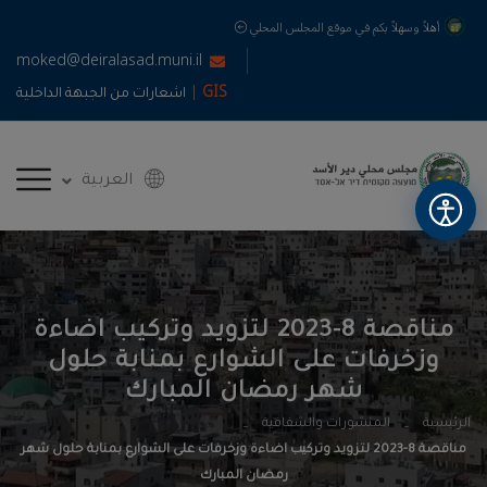
أهلاً وسهلاً بكم في موقع المجلس المحلي
moked@deiralasad.muni.il
|
GIS
اشعارات من الجبهة الداخلية
العربية
مناقصة 8-2023 لتزويد وتركيب اضاءة
وزخرفات على الشوارع بمنابة حلول
شهر رمضان المبارك
الرئيسية
المنشورات والشفافية
مناقصة 8-2023 لتزويد وتركيب اضاءة وزخرفات على الشوارع بمنابة حلول شهر
رمضان المبارك