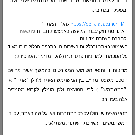
נוער דיר אל אס ד
בכבוד לפרטיות המשתמשים באתר האינטרנט שהיא מנהלת
مجلس دير الاسد المحلي
ומפעילה בכתובת
:
מכרז 11-2026 לביצוע עבודות בינוי ושיפוץ מועדון
https://deiralasad.muni.il/
להלן ״האתר״
נוער דיר אל אס ד...
האתר מתוחזק עבור
המועצה
באמצעות חברת
hawana
,לחברה הצהרת מדיניות.
השימוש באתר ובכלל זה בשירותים ובתכנים הכלולים בו מעיד
מכרז 11-2026 לביצוע עבודות בינוי ושיפוץ מועדון
על הסכמתך למדיניות פרטיות זו (להלן "מדיניות הפרטיות").
נוער דיר אל אסד
مجلس دير الاسد المحلي
מדיניות זו ותנאי השימוש המפורטים בהמשך אשר מהווים
מכרז 11-2026 לביצוע עבודות בינוי ושיפוץ מועדון
נוער דיר אל אסד...
הסכם משפטי מחייב בין המשתמש האתר (להלן ״אתה״ או
,״המשתמש״ ) לבין המועצה, ולכן מומלץ לקרוא מסמכים
אלה בעיון רב
אישור פרסום התקשרות עם ספק עין אלחיאה
תנאי השימוש יחולו על כל התחברות ו/או גלישה באתר, על ידי
ללורוד-חוות דעת משפטית
مجلس دير الاسد المحلي
המשתמשים, ועשויים להשתנות מעת לעת.
אישור פרסום התקשרות עם ספק עין אלחיאה