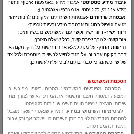
עיבוד מידע סטטיסטי -
עיבוד מידע באמצעות איסוף וניתוח
מידע אנונימי, סטטיסטי, או מצרפי (אגרגטיבי);
מכרז 18-2025 לביצוע עבודות קבלניות ריבוד
אבטחת שירותים -
אבטחת השירותים המקוונים לרבות זיהוי,
כבישים
מניעה וטיפול בסוגיות אבטחת מידע ובעיות טכניות;
مجلس دير الاسد المحلي
דיוור ישיר-
דיוור ישיר וקשר עם המשתמשים בשירותים
;
מכרז 18-2025 לביצוע עבודות קבלניות ריבוד
צור קשר-
לצורך יצירת קשר, ככל שיעלה הצורך;
כבישים...
דרישות החוק-
על מנת למלא אחר דרישות כל חוק, תקנה או
דבר חקיקה אחר וכן על מנת לסייע לרשויות מוסמכת ולכל צד
שלישי, כשהמרכז סבור בתום לב כי עליו לעשות כן.
פרסום שני חוזר - מכרז 15-2025 להקמת מרכז
מחזור מועצה מקומית דיר אל אסד
הסכמת המשתמש
مجلس دير الاسد المحلي
הסכמה מפורשת
: המשתמש מסכים באופן מפורש כי
פרסום שני חוזר - מכרז 15-2025 להקמת מרכז
המוצעה תאסוף, תעבד ותשמור את המידע האישי לצורך מתן
מחזור מועצה מקומית דיר אל אסד...
שירותי מועצה, שיפור חווית השימוש וניתוח סטטיסטי
.
לגיטימיות השימוש במידע
:
המידע שנאסף יישאר מוגבל
למטרות הנדרשות לצורך מתן השירותים ויישמר אך ורק עבור
המטרות המפורטות
.
מכרז 19-2025 - חוברת מתוקנת לשיפוץ מגרש
הסכמת המשתמש
: המשתמש מסכים לכך שהמידע ייאסף