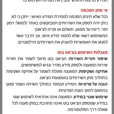
مجلس دير الاسد المحلي
המידע מרצונו החופשי ומבין את מטרות השימוש בו
.
ביטול מכרז 19-2025 - לשיפוץ מגרש ספורט
שחבק ליד בית ספר יסודי אפאק דיר אל אסד...
אי מתן הסכמה
ככל שלא תינתן הסכמה למסירת המידע האישי, ייתכן כי לא
ניתן יהיה לספק את השירותים המבוקשים באתר (למשל: זימון
תור, דיווח על מפגע, תשלום או פנייה לצ’אט)
מכרז פומבי 16-2025 - שירותי ייעוץ כלכלי
המשתמש רשאי שלא למסור מידע אישי, אך הדבר עשוי
לקידום פרויקטים
למנוע את האפשרות להעניק את השירותים הרלוונטיים
.
مجلس دير الاسد المحلي
מגבלות השימוש בצ'אט בוט
מכרז פומבי 16-2025 - שירותי ייעוץ כלכלי לקידום
שיפור חוויית השירות:
הצ'אט בוט מיועד לשפר את חוויית
פרויקטים ...
שירות המועצה ולספק מידע מהיר ונגיש למשתמשים
.
אתיקה ושקיפות:
המועצה פועלת לשמור על אתיקה ושקיפות
בתהליך מתן השירותים באמצעות הצ'אט
.
הגנה על פרטיות
:
המידע הנמסר במהלך השיחה נשמר ומוגן
מכרז 12-2025 לביצוע עבודות פיתוח -חפירה ו-
בהתאם לחוקי הגנת הפרטיות
.
או חציבה -מילוי-קירות תומכים וכו-בקטע מכביש
501 בין חתכים 0 עד 196.82 -כביש 519 בתוכנית
שימוש שגוי במידע:
המועצה אינה אחראית לשימוש שגוי
ג- 16056
במידע שמספק הצ'אט בוט ואינה מחויבת במתן מענה לכל
مجلس دير الاسد المحلي
שאלה דרך הפלטפורמה
.