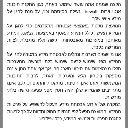
הקצה שממנו אתה עושה שימוש באתר, כגון התקנת תוכנות
אנטי וירוס
, firewall,
נעילה בסיסמה וכו', על מנת להגן על
פרסום חוזר, מכרז 09-2025 לביצוע עבודות
מידע אישי שלך
.
שיפוצים –חידוש מבנה בית ספר תיכון דיר אל אסד
مجلس دير الاسد المحلي
המועצה נוקטת באמצעי אבטחה מתקדמים כדי להגן על
פרסום חוזר, מכרז 09-2025 לביצוע עבודות
המידע האישי, כולל המידע הנאסף באמצעות הצ'אט. המידע
שיפוצים –חידוש מבנה בית ספר תיכון דיר אל
מאוחסן במערכות מאובטחות, וגישה אליו מוגבלת לצוות
אסד...
המורשה בלבד
.
אנו מיישמים מערכות ונהלים לאבטחת מידע במטרה להגן על
המידע מפני שימוש לרעה ושימוש בלתי מורשה. המערכות
הללו מצמצמות את סיכוני האבטחה, אך אף אחת מהן איננה
פרסום חוזר מכרז 10-2025 לביצוע עבודות
מספקת ביטחון מלא ומערכות האתר, לרבות התוכנות
קבלניות – גינת גג מרכז פיס קהילתי דיר אל אסד
המשמשות אותו אינן חסינות מתקלות והתקפות. לכן, איננו
مجلس دير الاسد المحلي
מתחייבים שהמידע שלך יהיה חסין מפני פגיעה וגישה בלתי
פרסום חוזר מכרז 10-2025 לביצוע עבודות
מורשית
.
קבלניות – גינת גג מרכז פיס קהילתי דיר אל אסד ...
במקרה של אירוע אבטחת מידע העלול להשפיע על פרטיות
המידע, המועצה תפעל לפי הנחיות החוק ותדווח על כך לרשות
להגנת הפרטיות ולנושא המידע, ככל שיידרש