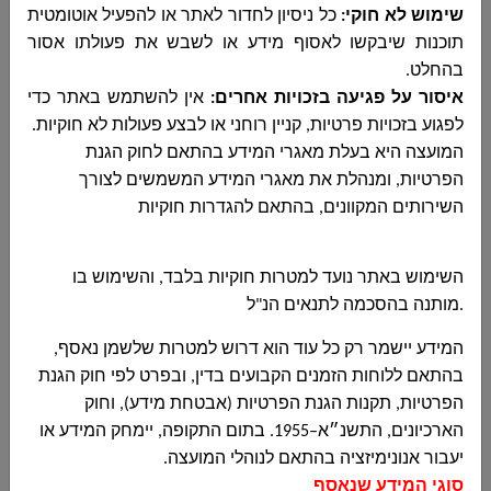
מכרז פומבי 7-2026 מכרז לאספקת שירותי פיקוח
שימוש לא חוקי
:
כל ניסיון לחדור לאתר או להפעיל אוטומטית
צמוד באתר פיתוח שכונה 16049...
תוכנות שיבקשו לאסוף מידע או לשבש את פעולתו אסור
בהחלט
.
איסור על פגיעה בזכויות אחרים
:
אין להשתמש באתר כדי
לפגוע בזכויות פרטיות, קניין רוחני או לבצע פעולות לא חוקיות
.
מכרז פומבי 6-2026 לאספקת שירותי פיקוח צמוד
המועצה היא בעלת מאגרי המידע בהתאם לחוק הגנת
באתר 8 גני ילדים
הפרטיות, ומנהלת את מאגרי המידע המשמשים לצורך
مجلس دير الاسد المحلي
השירותים המקוונים, בהתאם להגדרות חוקיות
מכרז פומבי 6-2026 לאספקת שירותי פיקוח צמוד
באתר 8 גני ילדים...
השימוש באתר נועד למטרות חוקיות בלבד, והשימוש בו
.
מותנה בהסכמה לתנאים הנ"ל
מכרז 03-2026 לביצוע השלמת עבודות ואישורים
המידע יישמר רק כל עוד הוא דרוש למטרות שלשמן נאסף,
מגרש כדור רגל דיר אל אסד
בהתאם ללוחות הזמנים הקבועים בדין, ובפרט לפי חוק הגנת
مجلس دير الاسد المحلي
הפרטיות, תקנות הגנת הפרטיות (אבטחת מידע), וחוק
מכרז 03-2026 לביצוע השלמת עבודות ואישורים
הארכיונים, התשנ״א–1955. בתום התקופה, יימחק המידע או
מגרש כדור רגל דיר אל אסד...
יעבור אנונימיזציה בהתאם לנוהלי המועצה.
סוגי המידע שנאסף