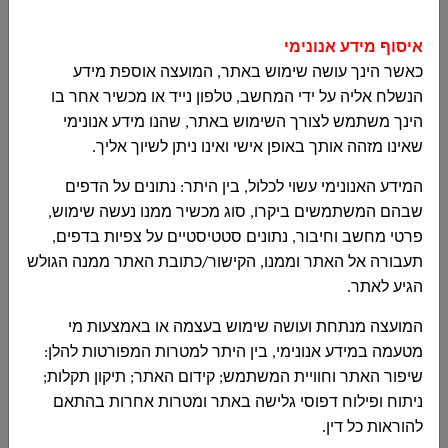
מכרז 12-2025 לביצוע עבודות פיתוח -חפירה ו- או
חציבה -מילוי-קירות תומכים וכו-בקטע מכביש 501
איסוף מידע אנונימי
בין חתכים 0 עד 196.82 -כביש 519 בתוכנית ג-
כאשר הינך עושה שימוש באתר, המועצה אוספת מידע
16056 ...
הנשלח אליה על ידי המחשב, טלפון נייד או מכשיר אחר בו
הינך משתמש לצורך השימוש באתר, שהנו מידע אנונימי
שאינו מזהה אותך באופן אישי ואינו ניתן לשיוך אליך.
פרסום מכרז 10-2025 לביצוע עבודות קבלניות
המידע האנונימי עשוי לכלול, בין היתר: נתונים על הדפים
גינת מרכז פיס קהילתי - דיר אל אסד
שבהם המשתמשים ביקרו, סוג מכשיר ממנו נעשה שימוש,
مجلس دير الاسد المحلي
פרטי מחשב וחיבור, נתונים סטטיסטיים על צפיות בדפים,
פרסום מכרז 10-2025 לביצוע עבודות קבלניות
תעבורה אל האתר וממנו, הקישור/כתובת האתר ממנה הגולש
גינת מרכז פיס קהילתי - דיר אל אסד...
הגיע לאתר.
המועצה מנתחת ועושה שימוש בעצמה או באמצעות מי
מטעמה במידע אנונימי, בין היתר למטרות המפורטות להלן:
מכרז 15-2025 להקמת מרכז מחזור
שיפור האתר וחוויית המשתמש; קידום האתר; תיקון תקלות;
مجلس دير الاسد المحلي
ניתוח ופילוח דפוסי גלישה באתר ומטרות אחרות בהתאם
מכרז 15-2025 להקמת מרכז מחזור ...
להוראות כל דין.