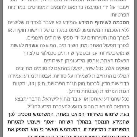
ספורט שחבק ליד בית ספר יסודי אפאק דיר אל
ויעובד על ידי המועצה בהתאם לתנאים המפורטים במדיניות
אסד
הפרטיות
.
مجلس دير الاسد المحلي
הסכמה לשיתוף המידע
:
המידע לא יועבר לצדדים שלישיים
מכרז 19-2025 - חוברת מתוקנת לשיפוץ מגרש
ללא הסכמת המשתמש, למעט במקרים של דרישות חוקיות או
ספורט שחבק ליד בית ספר יסודי אפאק דיר אל
לצורך מתן השירותים על ידי ספקי שירותים חיצוניים
.
אסד...
לצורך תפעול האתר ומתן השירותים, המועצה
עשויה
לעשות
שימוש בשירותי ענן ובספקי שירותים טכנולוגיים לצורך
הפעלת האתר, אחסון מידע ומתן השירותים
.
פרסום חוזר למכרז 15-2025 להקמת מרכז מחזור
ספקים אלה, ככל שיהיו, יפעלו בהתאם להסכמים מחייבים
مجلس دير الاسد المحلي
הכוללים התחייבות לשמירה על סודיות, אבטחת מידע ועמידה
פרסום חוזר למכרז 15-2025 להקמת מרכז
בדרישות הדין, לרבות חוק הגנת הפרטיות, תיקון 13, ותקנות
מחזור...
הגנת הפרטיות (אבטחת מידע)
.
ככל שהמידע יאוחסן או יעובד מחוץ לישראל, הדבר יתבצע
בהתאם להוראות החוק בנוגע להעברת מידע לחו״ל
.
בעת שימוש בשירותי הצ'אט באתר, המשתמש מסכים לכך
ביטול מכרז 19-2025 - לשיפוץ מגרש ספורט
שהמידע הנמסר במהלך השיחה ייאסף וישמש למטרות
שחבק ליד בית ספר יסודי אפאק דיר אל אסד
המפורטות במדיניות זו. המשתמש מאשר כי הוא מספק את