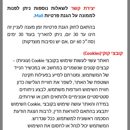
مجلس دير الاسد المحلي
הודעה שנייה על הארכת מועד מכרז 09-2025 -
יצירת קשר
לשאלות נוספות ניתן לפנות
עבודות שיפוצים בבית ספר תיכון...
לממונה על הגנת פרטיות
Mail
.
בהתאם לחוק הגנת פרטיות זמן מענה לעניין זה
הינו עד 30 יום, ניתן להאריך בעוד 30 ימים
הודעה על הארכת מועד הגשה מכרז מס 09-
(סה״כ 60 יום ,אם יש נסיבות מוצדקות)
2025 לביצוע עבודות שיפוצים בבית ספר תיכון
קובצי קוקי
(Cookies)
مجلس دير الاسد المحلي
האתר עשוי לעשות שימוש בקובצי
Cookie
(עוגיות) –
הודעה על הארכת מועד הגשה מכרז מס 09-2025
קבצים קטנים שנשמרים במחשב או במכשיר הנייד
לביצוע עבודות שיפוצים בבית ספר תיכון...
של המשתמש, ומטרתם לסייע בפעילות תקינה
ושוטפת של האתר, לשפר את חוויית הגלישה כדון
חווית השימוש העדפות משתמש, לבצע ניתוחים
סטטיסטיים אנונימיים ולהתאים תוכן או שירותים.
פרסום חוזר מכרז 07-2025 לביצוע עבודות בנייה
ופיתוח מרכז יום טיפולי סיעודי למוגבליות
במידה והאתר עושה שימוש בקובצי
Cookie,
השימוש
مجلس دير الاسد المحلي
יתבצע בהתאם להוראות הדין, לרבות הצגת הודעת
פרסום חוזר מכרז 07-2025 לביצוע עבודות בנייה
הסכמה ראשונית למשתמש, ככל שנדרש.
ופיתוח מרכז יום טיפולי סיעודי למוגבליות...
המשתמש יכול לנהל או לחסום את השימוש