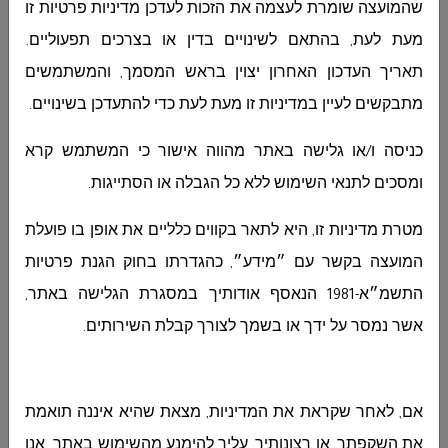
שהמועצה שומרת לעצמה את הזכות לעדכן מדיניות פרטיות זו
ללורוד -חוות דעת משפטית...
מעת לעת, בהתאם לשינויים בדין או בצרכים תפעוליים.
תאריך העדכון האחרון יצוין בראש המסמך, והמשתמשים
מתבקשים לעיין במדיניות זו מעת לעת כדי להתעדכן בשינויים.
מכרז 13-2026 תכנון כיכר כביש 8544 לפי תכנית
ג- 16050
כניסה ו/או גלישה באתר מהווה אישור כי המשתמש קרא
مجلس دير الاسد المحلي
מכרז 13-2026 תכנון כיכר כביש 8544 לפי תכנית
ומסכים לתנאי השימוש ללא כל הגבלה או הסתייגות.
ג- 16050 ...
מטרת מדיניות זו, היא לתאר בקווים כלליים את אופן בו פועלת
המועצה בקשר עם ״מידע״, כהגדרתו בחוק הגנת פרטיות
התשמ״א-1981 הנאסף אודותיך במסגרת הגלישה באתר,
הארכת מועד ההגשה למכרז 10/2026
مجلس دير الاسد المحلي
אשר נמסר על ידך או בשמך לצורך קבלת השירותים
.
הארכת מועד ההגשה למכרז 10/2026 ...
אם, לאחר שקראת את המדיניות, מצאת שהיא איננה תואמת
את השקפתך, או רצונותיך, עליך להימנע מהשימוש באתר. אנו