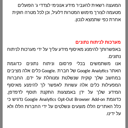
המועצה רשאית להעביר מידע אנונימי לצדדי ג' הפועלים
מטעמה לצורך מימוש המטרות דלעיל, וכן לכל מטרה חוקית
מכרז 14-2025 לביצוע עבודות שיפוצים חידוש
אחרת כפי שתמצא לנכון.
מבנה מתנס
مجلس دير الاسد المحلي
מכרז 14-2025 לביצוע עבודות שיפוצים חידוש
מערכות לניתוח נתונים
מבנה מתנס...
באפשרותך להימנע מאיסוף מידע עליך על ידי מערכות לניתוח
נתונים
.
אנו משתמשים בכלי פרסום וניתוח נתונים כדוגמת
האתר
Google Analytics
של חברת
Google.
כלים אלה מציבים
פרסום חוזר למכרז 17-2025 לבחירת אדריכל
במחשב שלך קוקית שנשלטת ומנוהלת על ידם. החברות
למתן שירותי תכנון ייעוץ ופיקוח עליון עבור הקמת
המפעילות כלים אלה עשויות לאפשר לך להימנע מאיסוף
אודיטוריום
המידע שלך על ידן באמצעות התקנת תוסף לדפדפן,
مجلس دير الاسد المحلي
כדוגמת
Google Analytics Opt-Out Browser Add-on
נדגיש כי
פרסום חוזר למכרז 17-2025 לבחירת אדריכל
כלל האתרים הללו מוצעים ונשלטים על ידי החברות הללו ולא
למתן שירותי תכנון ייעוץ ופיקוח עליון עבור הקמת
על ידינו
.
אודיטוריום...