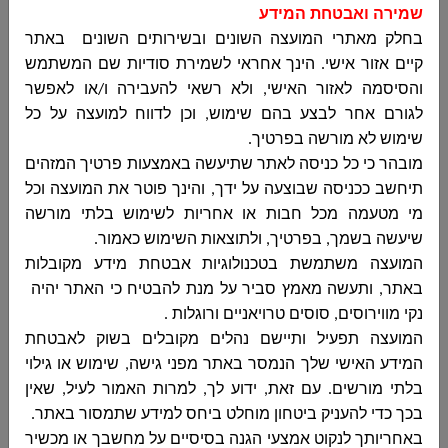
שמירה ואבטחת המידע
בחלק מאתרי המועצה השונים ובשירותים השונים באתר
פרסום מכרז 13-2025 לביצוע עבודות שיפוצים
קיים אזור אישי. הינך אחראי לשמירת סודיות שם המשתמש
וחידוש מבנה מתנס
והסיסמה לאזור האישי, ולא רשאי להעבירה ו/או לאפשר
مجلس دير الاسد المحلي
לגורם אחר לבצע בהם שימוש, וכן לדווח למועצה על כל
פרסום מכרז 13-2025 לביצוע עבודות שיפוצים
שימוש לא מורשה בפרטיך
.
וחידוש מבנה מתנס...
מובהר כי כל כניסה לאתר שתיעשה באמצעות פרטיך המזהים
תיחשב ככניסה שבוצעה על ידך, והינך פוטר את המועצה וכל
מי מטעמה מכל חבות או אחריות לשימוש בלתי מורשה
שיעשה בשמך, בפרטיך, ולתוצאות השימוש כאמור
.
הודעה על עדכון והארכה נוספת - חוזרת למועד
המועצה משתמשת בטכנולוגיות אבטחת מידע מקובלות
הגשה מכרז מס 09.2025 לביצוע עבודות שיפוצים
באתר, ותעשה מאמץ סביר על מנת להבטיח כי האתר יהיה
– חידוש מבנה בית ספר תיכון דיר אל אסד
נקי מווירוסים, סוסים טרויאניים ורוגלות
.
مجلس دير الاسد المحلي
המועצה תפעיל ותיישם נהלים מקובלים בשוק לאבטחת
הודעה על עדכון והארכה נוספת - חוזרת למועד
המידע האישי שלך הנמסר באתר מפני גישה, שימוש או גילוי
הגשה מכרז מס 09.2025 לביצוע עבודות שיפוצים
בלתי מורשים. עם זאת, ידוע לך, למרות האמור לעיל, שאין
– חידוש מבנה בית ספר תיכון דיר אל אסד...
בכך כדי להעניק ביטחון מוחלט ביחס למידע שתמסור באתר
.
באחריותך לנקוט אמצעי הגנה בסיסיים על מחשבך או מכשיר