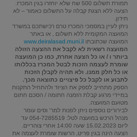
תמורת תשלום 500 שח שלא יוחזרו בגין המכרז.
הצעה ללא הצגת קבלה על התשלום כאמור – לא
תידון.
ניתן לעיין במסמכי המכרז טרם רכישתכם במשרד
המועצה המקומית ללא תשלום , או באתר
המועצה שכתובתו
www.deiralasad.muni.il
המועצה רשאית לא לקבל את ההצעה הזולה
ביותר ו / או כל הצעה אחרת, כמו כן המועצה
שומרת לעצמה הזכות לבטל המכרז בכללותו
או כל חלק ממנו. ולא תהיה לקבלן הזכות
לתבוע או לקבל כל פיצויים כתוצאה מכך.
הספק מתחייב לספק את הציוד ולהתחיל התקנות
במיידי מרגע קבלת הזמנה חתומה / הסכם חתום
מטועם המועצה.
לבירורים נוספים ניתן לפנות למר' וסים עומר
מנהל הרכש במועצה לטל: 054-7285519 עד
ליום 15.02.2023 שעה 14:00 אחרי צוהריים.
הצעה הינה בגין פריט, הרשות שומרת לעצמה את