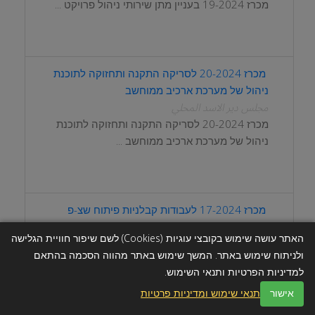
מכרז 19-2024 בעניין מתן שירותי ניהול פרויקט ...
מכרז 20-2024 לסריקה התקנה ותחזוקה לתוכנת
ניהול של מערכת ארכיב ממוחשב
مجلس دير الاسد المحلي
מכרז 20-2024 לסריקה התקנה ותחזוקה לתוכנת
ניהול של מערכת ארכיב ממוחשב ...
מכרז 17-2024 לעבודות קבלניות פיתוח שצ-פ
בחלקות - 269,268 ממערב למגרש כדור רגל
האתר עושה שימוש בקובצי עוגיות (Cookies) לשם שיפור חוויית הגלישה
مجلس دير الاسد المحلي
ולניתוח שימוש באתר. המשך שימוש באתר מהווה הסכמה בהתאם
خدمات Online
מכרז 17-2024 לעבודות קבלניות פיתוח שצ-פ
למדיניות הפרטיות ותנאי השימוש.
בחלקות - 269,268 ממערב למגרש כדור רגל...
אישור
תנאי שימוש ומדיניות פרטיות