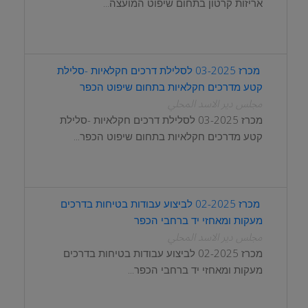
אריזות קרטון בתחום שיפוט המועצה...
הגדרות העוגיות והמידע האישי
.
מכרז 03-2025 לסלילת דרכים חקלאיות -סלילת
:
Safari (Mac)
קטע מדרכים חקלאיות בתחום שיפוט הכפר
פתח את הדפדפן
.
مجلس دير الاسد المحلي
בחר ב
-"File"
בתפריט העליון
.
מכרז 03-2025 לסלילת דרכים חקלאיות -סלילת
לחץ על
"New Private Window".
קטע מדרכים חקלאיות בתחום שיפוט הכפר...
ניתן לשנות הגדרות העוגיות בהגדרות הפרטיות של הדפדפן
.
מכרז 02-2025 לביצוע עבודות בטיחות בדרכים
מעקות ומאחזי יד ברחבי הכפר
مجلس دير الاسد المحلي
מכרז 02-2025 לביצוע עבודות בטיחות בדרכים
מעקות ומאחזי יד ברחבי הכפר...