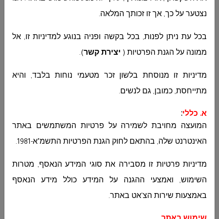
מכרז 10-2026 לביצוע עבודות קבלניות ריבוד
כבישים מספר 4-15-34 לפי תוכנית ג- 998 ליד
נצטער על כך, אך זו זכותך המלאה.
מסגד אבו בקר
مجلس دير الاسد المحلي
בכל עת ניתן לפנות, בכל בקשה ופניה בנוגע למדיניות זו, אל
מכרז 10-2026 לביצוע עבודות קבלניות ריבוד
ממונה על הגנת הפרטיות (
יצירת קשר
)
.
כבישים מספר 4-15-34 לפי תוכנית ג- 998 ליד
מסגד אבו בקר...
מדיניות זו מנוסחת בלשון זכר מטעמי נוחות בלבד, והיא
מתייחסת, כמובן, גם לנשים
.
א. כללי
:
הודעה על הארכת מועד הגשה מכרז מס 03-
המועצה מחויבת לשמירה על פרטיות המשתמשים באתר
2026
مجلس دير الاسد المحلي
האינטרנט שלה, בהתאם לחוק הגנת הפרטיות התשמ"א-1981
.
הודעה על הארכת מועד הגשה מכרז מס 03-2026
מדיניות פרטיות זו מסבירה את סוגי המידע הנאסף, מטרות
...
השימוש, ואמצעי ההגנה על המידע כולל מידע הנאסף
באמצעות שירות הצ'אט באתר
.
הארכת מועד הגשה ותשובות הבהרה למכרז 09-
שימוש באתר