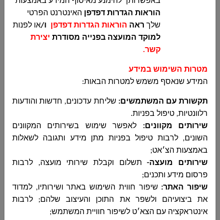
באפשרותך להימנע מאיסוף המידע באמצעות
مجلس دير الاسد المحلي
הוראות הגדרות דפדפן
האינטרנט הפרטי
לביצוע עבודות קבלניות המשך קוו ניקוז רחוב
אלעין...
שלך
ראה
הוראות הגדרות דפדפן
ו/
או לפנות
למוקד המועצה בפנייה מסודרת
יצירת
קשר
.
מטרות השימוש במידע
פרסום חוזר – מכרז מחזור מס 15-2025
המידע שנאסף משמש למטרות הבאות
:
مجلس دير الاسد المحلي
פרסום חוזר – מכרז מחזור מס 15-2025...
תקשורת עם המשתמשים
:
שליחת עדכונים, חדשות והודעות
רלוונטיות, טיפול בפניות
.
שירותים מקוונים:
לאפשר שימוש בשירותים המקוונים
השונים, לרבות טיפול בפניות מתן מידע ותגובה לשאלות
הודעה על דחיית מועד הגשת הצעות למכרז 18-
באמצעות הצ׳אט;
2025 ליום ראשון 25-01-2025
שירותים מועצה-
תשלום וקבלת שירותי מועצה, לרבות
مجلس دير الاسد المحلي
פרסום מידע ותכנים
;
הודעה על דחיית מועד הגשת הצעות למכרז 18-
שיפור האתר:
שיפור חווית השימוש באתר ושירותיו, למדוד
2025 ליום ראשון 25-01-2025...
את ביצועיהם ולשפר את התוכן והעיצוב שלהם; לרבות
אינטראקציה עם הצא׳ט לשיפור חוויית המשתמש;