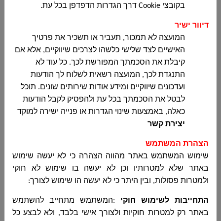
בקובצי
Cookie
דרך הגדרות הדפדפן בכל עת
.
דיוור ישיר
המועצה לא תמכור, תעביר או תשכיר את פרטיך
מכרז 10-2025 לביצוע עבודות קבלניות – גינת גג
האישיים לצד שלישי כלשהו לצרכים שיווקיים, אלא אם
מרכז פיס קהילתי דיר אל אסד
קיבלת את הסכמתך המפורשת לכך. כל עוד לא
مجلس دير الاسد المحلي
התנגדת לכך, המועצה רשאית לשלוח לך הודעות
מכרז 10-2025 לביצוע עבודות קבלניות – גינת גג
ועדכונים שיווקיים ומידע אודות שירותים שונים. תוכל
מרכז פיס קהילתי דיר אל אסד ...
לבטל את הסכמתך בכל עת ולהפסיק לקבל הודעות
כאלה, באמצעות שינוי הגדרות או פנייה ישירה למוקד
יצירת קשר
הודעה על הארכת מועד הגשה למכרז מס
הצהרת המשתמש
04/2025 עד ליום 28-05-2028
שימוש המשתמש באתר מהווה הצהרה כי לא יעשה שימוש
مجلس دير الاسد المحلي
באתר שלא למטרותיו וכן לא
יעשה בו שימוש לא חוקי
הודעה על הארכת מועד הגשה למכרז מס
ולמטרות פסולות, ובין היתר כי לא יעשה הו שימוש לצורך
:
04/2025 עד ליום 28-05-2028...
התחייבות לשימוש חוקי
:
המשתמש מתחייב להשתמש
באתר רק למטרות חוקיות ולצורך אישי בלבד, ולא לבצע כל