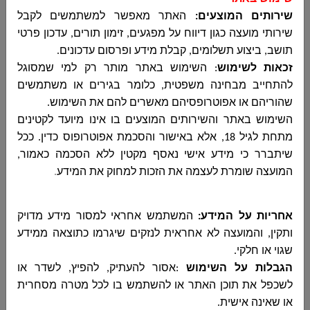
2026
שירותים המוצעים:
האתר מאפשר למשתמשים לקבל
مجلس دير الاسد المحلي
שירותי מועצה כגון דיווח על מפגעים, זימון תורים, עדכון פרטי
הארכת מועד הגשה ותשובות הבהרה למכרז 09-
תושב, ביצוע תשלומים, קבלת מידע ופרסום עדכונים
.
2026...
זכאות לשימוש
:
השימוש באתר מותר רק למי שמסוגל
להתחייב מבחינה משפטית, כלומר בגירים או משתמשים
שהוריהם או אפוטרופסיהם מאשרים להם את השימוש
.
השימוש באתר והשירותים המוצעים בו אינו מיועד לקטינים
מכרז פומבי 9-2026 לאספקת שירותי פיקוח צמוד
מתחת לגיל 18, אלא באישור והסכמת אפוטרופוס כדין. ככל
באתר מרכז טיפולים צרכים מיוחדים
שיתברר כי מידע אישי נאסף מקטין ללא הסכמה כאמור,
مجلس دير الاسد المحلي
המועצה שומרת לעצמה את הזכות למחוק את המידע
.
מכרז פומבי 9-2026 לאספקת שירותי פיקוח צמוד
באתר מרכז טיפולים צרכים מיוחדים...
אחריות על המידע:
המשתמש אחראי למסור מידע מדויק
ותקין, והמועצה לא אחראית לנזקים שיגרמו כתוצאה ממידע
שגוי או חלקי
.
מכרז פומבי 7-2026 מכרז לאספקת שירותי פיקוח
הגבלות על השימוש
:
אסור להעתיק, להפיץ, לשדר או
צמוד באתר פיתוח שכונה 16049
לשכפל את תוכן האתר או להשתמש בו לכל מטרה מסחרית
مجلس دير الاسد المحلي
או שאינה אישית
.