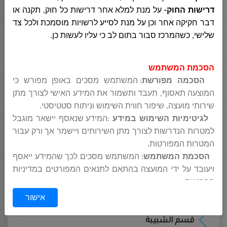
דרישות החוק-
על מנת למלא אחר דרישות כל חוק, תקנה או
الحوسبة وانظمة المعلومات
דבר חקיקה אחר וכן על מנת לסייע לרשויות מוסמכת ולכל צד
שלישי, כשהמרכז סבור בתום לב כי עליו לעשות כן.
التربية والتعليم
הסכמת המשתמש
הסכמה מפורשת
: המשתמש מסכים באופן מפורש כי
המוצעה תאסוף, תעבד ותשמור את המידע האישי לצורך מתן
مركز الخدمات النفسية
שירותי מועצה, שיפור חווית השימוש וניתוח סטטיסטי
.
לגיטימיות השימוש במידע
:
המידע שנאסף יישאר מוגבל
למטרות הנדרשות לצורך מתן השירותים ויישמר אך ורק עבור
قسم الصحة والبيئة وترخيص المصالح
המטרות המפורטות
.
הסכמת המשתמש
: המשתמש מסכים לכך שהמידע ייאסף
ויעובד על ידי המועצה בהתאם לתנאים המפורטים במדיניות
مكافحة العنف المخدرات والكحول
הפרטיות
.
אישור
הסכמה לשיתוף המידע
:
המידע לא יועבר לצדדים שלישיים
ללא הסכמת המשתמש, למעט במקרים של דרישות חוקיות או
לצורך מתן השירותים על ידי ספקי שירותים חיצוניים
.
قسم الشبيبة