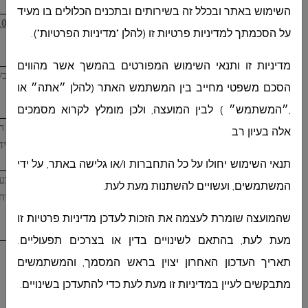
השימוש באתר ובכלל זה בשירותים ובתכנים הכלולים בו מעיד
5.
יתקיים סיור קבלנים ביום
שני
בתאריך
18.07.22
בשעה
10:00
על הסכמתך למדיניות פרטיות זו (להלן "מדיניות הפרטיות").
חובה).
מדיניות זו ותנאי השימוש המפורטים בהמשך אשר מהווים
6.
היום האחרון להגשת ההצעות ביום
רביעי
בתאריך
20.07.2022
בש
הסכם משפטי מחייב בין המשתמש האתר (להלן ״אתה״ או
בתיבת המכרזים במועצה .
,״המשתמש״ ) לבין המועצה, ולכן מומלץ לקרוא מסמכים
7.
המועצה וועדת המכרזים רשאית לקחת בחשבון את היכולת הכס
אלה בעיון רב
בעבודות קודמות ומומחיותו המקצועית בעבודות דומות. כולל עמידת
תנאי השימוש יחולו על כל התחברות ו/או גלישה באתר, על ידי
8.
המועצה רשאית לא לקבל את ההצעה הזולה ביותר ו/או כל הצע
המשתמשים, ועשויים להשתנות מעת לעת.
לעצמה הזכות לבטל המכרז בכללותו או כל חלק ממנו. ולא תהיה 
פיצויים כתוצאה מכך.
שהמועצה שומרת לעצמה את הזכות לעדכן מדיניות פרטיות זו
מעת לעת, בהתאם לשינויים בדין או בצרכים תפעוליים.
9.
לקניית מסמכי המכרז בימי חג נא להתקשר :
תאריך העדכון האחרון יצוין בראש המסמך, והמשתמשים
למר ויסאם עומר - קב"ט המועצה – פלפון - 054-2270156
מתבקשים לעיין במדיניות זו מעת לעת כדי להתעדכן בשינויים.