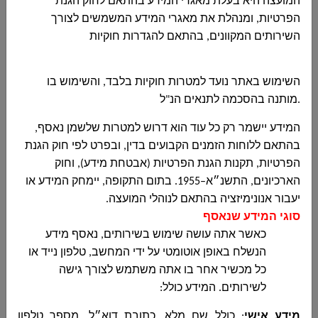
המועצה היא בעלת מאגרי המידע בהתאם לחוק הגנת
הפרטיות, ומנהלת את מאגרי המידע המשמשים לצורך
השירותים המקוונים, בהתאם להגדרות חוקיות
השימוש באתר נועד למטרות חוקיות בלבד, והשימוש בו
.
מותנה בהסכמה לתנאים הנ"ל
המידע יישמר רק כל עוד הוא דרוש למטרות שלשמן נאסף,
בהתאם ללוחות הזמנים הקבועים בדין, ובפרט לפי חוק הגנת
הפרטיות, תקנות הגנת הפרטיות (אבטחת מידע), וחוק
הארכיונים, התשנ״א–1955. בתום התקופה, יימחק המידע או
יעבור אנונימיזציה בהתאם לנוהלי המועצה.
סוגי המידע שנאסף
כאשר אתה עושה שימוש בשירותים, נאסף מידע
הנשלח באופן אוטומטי על ידי המחשב, טלפון נייד או
כל מכשיר אחר בו אתה משתמש לצורך גישה
לשירותים. המידע כולל:
בכבוד רב,
מידע אישי
: כולל שם מלא, כתובת דוא״ל, מספר טלפון