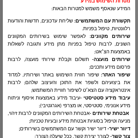
מטרות השימוש במידע
המידע שנאסף משמש למטרות הבאות
:
תקשורת עם המשתמשים
:
שליחת עדכונים, חדשות והודעות
ديوان المدير العام
רלוונטיות, טיפול בפניות
.
שירותים מקוונים:
לאפשר שימוש בשירותים המקוונים
השונים, לרבות טיפול בפניות מתן מידע ותגובה לשאלות
الهندسة
באמצעות הצ׳אט;
שירותים מועצה-
תשלום וקבלת שירותי מועצה, לרבות
פרסום מידע ותכנים
;
المحاسبة
שיפור האתר:
שיפור חווית השימוש באתר ושירותיו, למדוד
את ביצועיהם ולשפר את התוכן והעיצוב שלהם; לרבות
אינטראקציה עם הצא׳ט לשיפור חוויית המשתמש;
المشتريات
עיבוד מידע סטטיסטי -
עיבוד מידע באמצעות איסוף וניתוח
מידע אנונימי, סטטיסטי, או מצרפי (אגרגטיבי);
אבטחת שירותים -
אבטחת השירותים המקוונים לרבות זיהוי,
מניעה וטיפול בסוגיות אבטחת מידע ובעיות טכניות;
الجباية - الأرنونا
דיוור ישיר-
דיוור ישיר וקשר עם המשתמשים בשירותים
;
צור קשר-
לצורך יצירת קשר, ככל שיעלה הצורך;