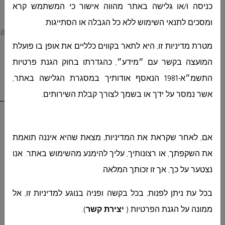
או
כניסה ו/או גלישה באתר מהווה אישור כי המשתמש קרא
ומסכים לתנאי השימוש ללא כל הגבלה או הסתייגות.
לאינג´ אמון כמאל – סגן מהנדס המועצה – פלפון – 052-3868380.
מטרת מדיניות זו, היא לתאר בקווים כלליים את אופן בו פועלת
המועצה בקשר עם ״מידע״, כהגדרתו בחוק הגנת פרטיות
התשמ״א-1981 הנאסף אודותיך במסגרת הגלישה באתר,
עם הגשת ההצעה יש להגיש קבלה עבור רכישת מסמכי המכרז .
אשר נמסר על ידך או בשמך לצורך קבלת השירותים
.
אם, לאחר שקראת את המדיניות, מצאת שהיא איננה תואמת
את השקפתך, או רצונותיך, עליך להימנע מהשימוש באתר. אנו
נצטער על כך, אך זו זכותך המלאה.
בכל עת ניתן לפנות, בכל בקשה ופניה בנוגע למדיניות זו, אל
ממונה על הגנת הפרטיות (
יצירת קשר
)
.