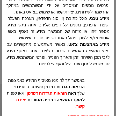
ופרטים נוספים
הנמסרים על ידי המשתמשים במהלך
אחמד דבאח -
ראש המועצה
ההרשמה לשירותים. יצירת קשר או שימוש בצ׳אט באתר.
מידע טכני
:
כולל כתובת
IP,
סוג הדפדפן, מערכת הפעלה,
ושפת הדפדפן, נתונים על דפים אליהם אתה ניגש מידע,
מספר זיהוי או מזהה של המכשיר, מידע זה נאסף באופן
אוטומטי ו/או לצורך ניהול האתר ושיפור חוויית השימוש
.
מידע באמצעות צ'אט:
כאשר משתמשים מתקשרים עם
נציגי המועצה באמצעות שירות הצ'אט באתר, נאסף מידע
مناقصة رقم 14-2022 لنقل خطوط مياه حسب التفاصيل في الرابط
לגבי תוכן השיחה, זמן ותאריך הפנייה, ופרטי המשתמש. מידע
المرفق
זה משמש למתן מענה יעיל ומקצועי לפניות
.
באפשרותך להימנע מאיסוף המידע באמצעות
הוראות הגדרות דפדפן
האינטרנט הפרטי
שלך
ראה
הוראות הגדרות דפדפן
ו/
או לפנות
أقسام المجلس
למוקד המועצה בפנייה מסודרת
יצירת
קשר
.
ديوان رئيس المجلس