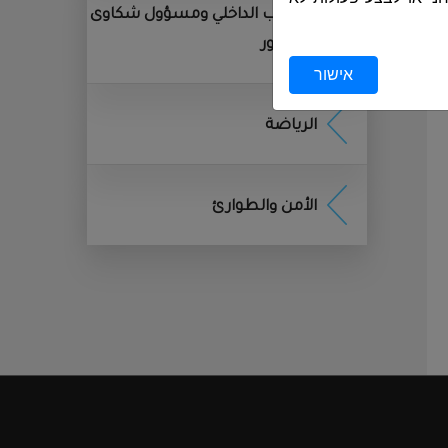
المراقب الداخلي ومسؤول شكاوى
الجمهور
שמשים לצורך
אישור
الرياضة
ן, ובפרט לפי חוק הגנת
), וחוק הארכיונים, התשנ״א–1955. בתום התקופה, יימחק המידע או
الأمن والطوارئ
לפון נייד או כל מכשיר
די המשתמשים במהלך
אליהם אתה ניגש מידע,
 חוויית השימוש
.
אט באתר, נאסף מידע