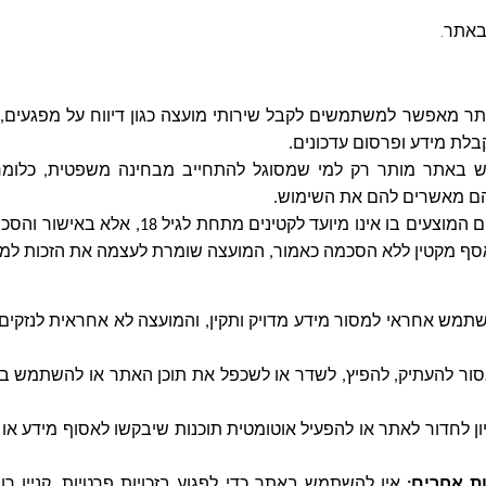
באתר
.
 מאפשר למשתמשים לקבל שירותי מועצה כגון דיווח על מפגעים, זימ
בלת מידע ופרסום עדכונים
.
 באתר מותר רק למי שמסוגל להתחייב מבחינה משפטית, כלומר
הם מאשרים להם את השימוש
.
השימוש באתר והשירותים המוצעים בו אינו מיועד לקט
אסף מקטין ללא הסכמה כאמור, המועצה שומרת לעצמה את הזכות למ
מש אחראי למסור מידע מדויק ותקין, והמועצה לא אחראית לנזקים
ור להעתיק, להפיץ, לשדר או לשכפל את תוכן האתר או להשתמש ב
יון לחדור לאתר או להפעיל אוטומטית תוכנות שיבקשו לאסוף מידע א
ות אחרים
:
אין להשתמש באתר כדי לפגוע בזכויות פרטיות, קניין רו