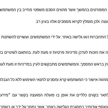
49/2024
וש המפורטים בהמשך אשר מהווים הסכם משפטי מחייב בין המשתמש
הצעת מחיר לרכישת ואספקת ציוד מערכות גילוי וכיבוי
ה, ולכן מומלץ לקרוא מסמכים אלה בעיון רב
ל התחברות ו/או גלישה באתר, על ידי המשתמשים, ועשויים להשתנות 
 ברור וקריא.
למפרט ההצעה לחץ כאן
ת הזכות לעדכן מדיניות פרטיות זו מעת לעת, בהתאם לשינויים בדין
ומר לטלפון: 054-2270156.
וין בראש המסמך, והמשתמשים מתבקשים לעיין במדיניות זו מעת לעת 
, או כל הצעה שהיא זוכה, כמו כן המועצה שומרת
. ולא תהיה לקבלן / המציע הזכות לתבוע או לקבל כל
מהווה אישור כי המשתמש קרא ומסכים לתנאי השימוש ללא כל הגבלה 
ל:
kniot@deiralasad.muni.il
או במסירה ידנית
לתאר בקווים כלליים את אופן בו פועלת המועצה בקשר עם ״מידע
____ / חתימה וחותמת: ___________