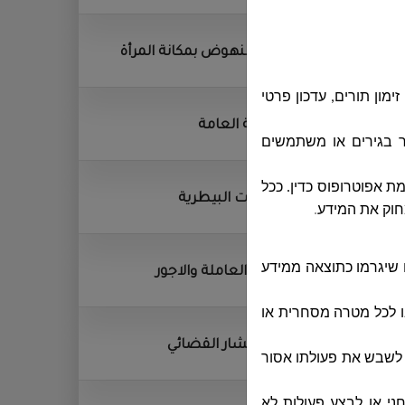
وحدة النهوض بمكانة المرأة
ון תורים, עדכון פרטי
المكتبة العامة
 בגירים או משתמשים
ינים מתחת לגיל 18, אלא באישור והסכמת אפוטרופוס כדין. ככל
الخدمات البيطرية
חוק את המידע
.
 שיגרמו כתוצאה ממידע
القوى العاملة والاجور
ו לכל מטרה מסחרית או
المستشار القضائي
ו לשבש את פעולתו אסור
חני או לבצע פעולות לא