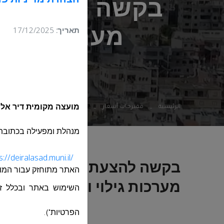
הצהרת מדיניות פר
תאריך:
17/12/2025
מערכות גילו
الرئيسية
مقترحات أسعار
בקשה להצעת מחיר 49-2024 לרכישת ואספקת ציוד מערכות גילוי וכיבוי אש עבור בית ספר תיכון
מועצה מקומית דיר אל
מנהלת ומפעילה בכתובת
s://deiralasad.muni.il/
האתר מתוחזק עבור
המו
מערכות גילוי וכיבוי אש עבור
השימוש באתר ובכלל זה 
הפרטיות").