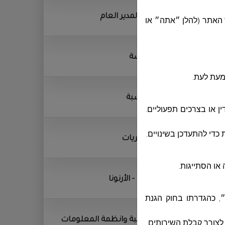
ديوان المدير العام
 האתר (להלן ״אתה״ או
الهندسة
מעת לעת.
المحاسبة
 או בצרכים תפעוליים.
כדי להתעדכן בשינויים.
المشتريات
או הסתייגות.
الجباية - الأرنونا
״, כהגדרתו בחוק הגנת
الحوسبة وانظمة المعلومات
.