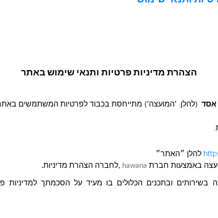
טיות ותנאי שימוש
בקשה להצעת מחי
י וכיבוי אש עבור בית
הצהרת מדיניות פרטיות ותנאי שימוש באתר
 אסד
(להלן: "המועצה") מתייחסת בכבוד לפרטיות המשתמשים באתר
:
http
להלן ״האתר״
בקשה להצעת מחיר 49-2024 לרכישת ואספקת ציוד
עצה
באמצעות חברת
hawana
,לחברה הצהרת מדיניות.
 בית ספר תיכון
בשירותים ובתכנים הכלולים בו מעיד על הסכמתך למדיניות פרטי
22.05.2024