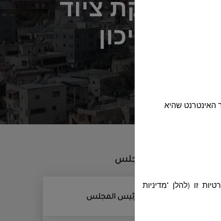
ר 49-2024 לרכישת ואספקת ציוד
 ספר תיכון
 האינטרנט שהיא
أقسام المجلس
ות זו (להלן "מדיניות
ديوان رئيس المجلس