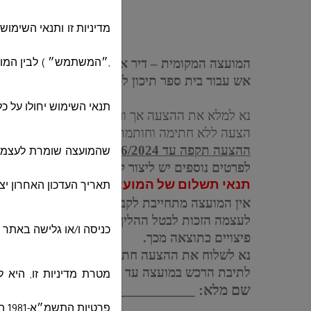
הצעת מחיר מס' 
מדיניות זו ותנאי השימ
המועצה המקומית – דיר אל אסד מבקשת בזה להגיש 
,״המשתמש״ ) לבין המועצ
אש עבור בית ספר תיכון לפי הפירוט להלן:
תנאי השימוש יחולו על כ
נא למלא את ההצעה אך ורק בטבלה המצורפת בכתב
הצעה ללא חתימה וחותמת לא תתקבל.
ההצעה תקפה עד 30/06/2024.
שהמועצה שומרת לעצמה א
לפרטים נוספים יש ליצור קשר עם קב"ט המועצה מר' וסאם ע
תנאי תשלום של המועצה – שוטף + 90 מיום אישור חשבון.
תאריך העדכון האחרון יצ
אין המועצה מתחייבת לקבוע את ההצעה הזולה יותר
לעצמה הזכות לבטל ההליך בכללותו או כל חלק ממנו
כניסה ו/או גלישה באתר 
פיצויים כתוצאה מכך.
נא לשלוח את ההצעה חתומה בקובץ
PDF
לדוא"
לתיבת הרכש במועצה עד 28/05/2024 שעה 11:00 בבוקר.
מטרת מדיניות זו, היא 
שם מלא: ___________ / מס טלפון: ______
פרטיות התשמ״א-1981 הנאסף אודותיך במסגרת הגלישה באתר, אשר נמסר על ידך או בשמך לצורך קבלת השירותים