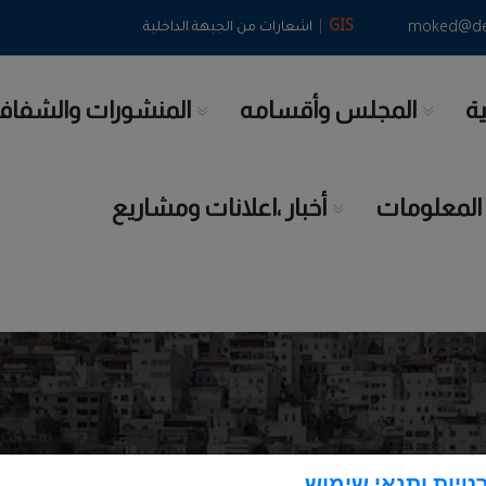
|
GIS
moked@deir
اشعارات من الجبهة الداخلية
ية
المجلس وأقسامه
المنشورات والشفاف
 المعلومات
أخبار ،اعلانات ومشاريع