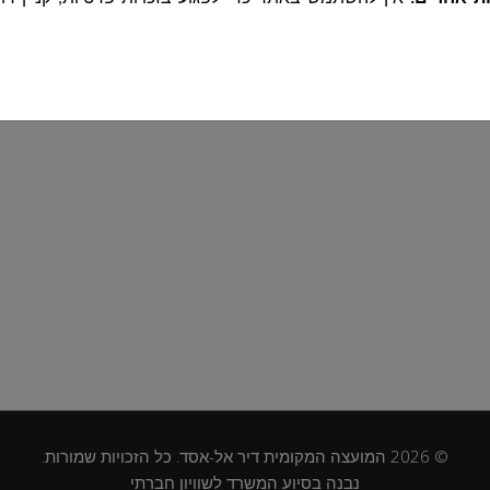
י המידע בהתאם לחוק הגנת הפרטיות, ומנהלת את מאגרי המידע המ
תאם להגדרות חוקיות
ות חוקיות בלבד, והשימוש בו מותנה בהסכמה לתנאים הנ"ל
הוא דרוש למטרות שלשמן נאסף, בהתאם ללוחות הזמנים הקבועים בדי
הפרטיות, תקנות הגנת הפרטיות (אבטחת מידע
 לנוהלי המועצה.
ימוש בשירותים, נאסף מידע הנשלח באופן אוטומטי על ידי המחשב, ט
ש לצורך גישה לשירותים. המידע כולל:
מלא, כתובת דוא״ל, מספר טלפון ופרטים נוספים
הנמסרים על י
ת קשר או שימוש בצ׳אט באתר.
IP,
סוג הדפדפן, מערכת הפעלה, ושפת הדפדפן, נתונים על דפים 
© 2026 המועצה המקומית דיר אל-אסד. כל הזכויות שמורות.
מכשיר, מידע זה נאסף באופן אוטומטי ו/או לצורך ניהול האתר ושיפור
נבנה בסיוע המשרד לשוויון חברתי
אשר משתמשים מתקשרים עם נציגי המועצה באמצעות שירות הצ'