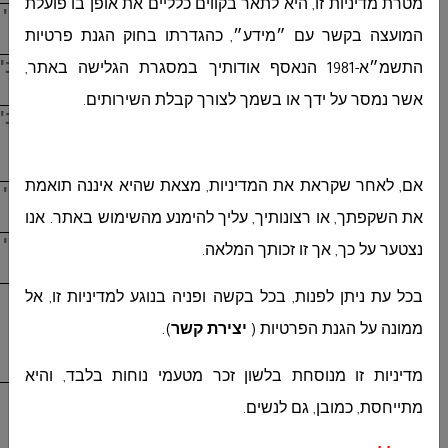
מטרת מדיניות זו, היא לתאר בקווים כלליים את אופן בו פועלת
5.
נורת לד
כדור 9
כחול
1
יח'
W
E27
המועצה בקשר עם ״מידע״, כהגדרתו בחוק הגנת פרטיות
6.
גיד פלדה 3 מ"מ 100 בחבילה
1
חב'
התשמ״א-1981 הנאסף אודותיך במסגרת הגלישה באתר,
אשר נמסר על ידך או בשמך לצורך קבלת השירותים
.
7.
חוט חשמל 1.5 מ"מ 100 מטר
1
חב'
בחב'
אם, לאחר שקראת את המדיניות, מצאת שהיא איננה תואמת
8.
מהדק כבל פלדה 4 מ"מ
1
יח'
את השקפתך, או רצונותיך, עליך להימנע מהשימוש באתר. אנו
9.
פחת 2*40 אמפר שינט
1
יח'
נצטער על כך, אך זו זכותך המלאה.
בכל עת ניתן לפנות, בכל בקשה ופניה בנוגע למדיניות זו, אל
ממונה על הגנת הפרטיות (
יצירת קשר
)
.
מדיניות זו מנוסחת בלשון זכר מטעמי נוחות בלבד, והיא
מתייחסת, כמובן, גם לנשים
.