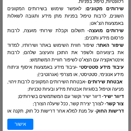
רלוונטיות, טיפול בפניות
.
שירותים מקוונים:
לאפשר שימוש בשירותים המקוונים
השונים, לרבות טיפול בפניות מתן מידע ותגובה לשאלות
التربية والتعليم
באמצעות הצ׳אט;
שירותים מועצה-
תשלום וקבלת שירותי מועצה, לרבות
פרסום מידע ותכנים
;
مركز الخدمات النفسية
שיפור האתר:
שיפור חווית השימוש באתר ושירותיו, למדוד
את ביצועיהם ולשפר את התוכן והעיצוב שלהם; לרבות
אינטראקציה עם הצא׳ט לשיפור חוויית המשתמש;
قسم الصحة والبيئة وترخيص المصالح
עיבוד מידע סטטיסטי -
עיבוד מידע באמצעות איסוף וניתוח
מידע אנונימי, סטטיסטי, או מצרפי (אגרגטיבי);
אבטחת שירותים -
אבטחת השירותים המקוונים לרבות זיהוי,
مكافحة العنف المخدرات والكحول
מניעה וטיפול בסוגיות אבטחת מידע ובעיות טכניות;
דיוור ישיר-
דיוור ישיר וקשר עם המשתמשים בשירותים
;
צור קשר-
לצורך יצירת קשר, ככל שיעלה הצורך;
דרישות החוק-
על מנת למלא אחר דרישות כל חוק, תקנה או
قسم الشبيبة
דבר חקיקה אחר וכן על מנת לסייע לרשויות מוסמכת ולכל צד
אישור
שלישי, כשהמרכז סבור בתום לב כי עליו לעשות כן.