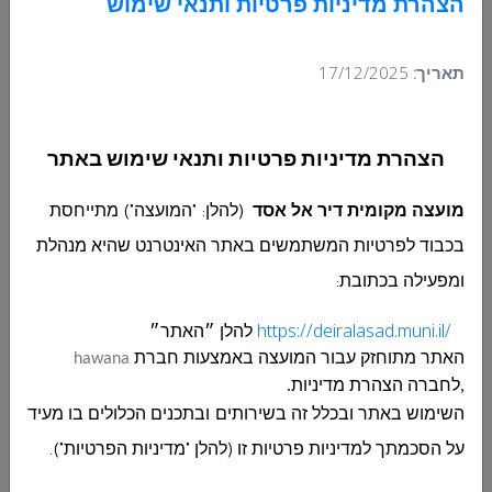
המוניציפלי של המועצה המקומית דיר אל אסד
הצהרת מדיניות פרטיות ותנאי שימוש
לפי המפורט בטבלה המצורפת ולפי הפירוט הנ"ל:
תאריך:
17/12/2025
נא למלא את ההצעה אך ורק בטבלה המצורפת בכתב
ברור וקריא.
הצעה ללא חתימה וחותמת לא תתקבל.
הצהרת מדיניות פרטיות ותנאי שימוש באתר
הצעה הינה בגין פריט, הרשות שומרת לעצמה את
הזכות לרכוש מספר פריטים לפי מחיר ההצעה הזוכה
מועצה מקומית דיר אל אסד
(להלן: "המועצה") מתייחסת
ולפי צרכיה.
בכבוד לפרטיות המשתמשים באתר האינטרנט שהיא מנהלת
המועצה שומרת לעצמה את הזכות לפצל את
ההתקשרות בין מספר משתתפים וכן להזמין את כל
ומפעילה בכתובת
:
הציוד או רק חלקים ממנה , ו/או לבטל את ההליך לפני
https://deiralasad.muni.il/
להלן ״האתר״
ההתקשרת , הכל לפי שיקולה וצרכיה.
האתר מתוחזק עבור
המועצה
באמצעות חברת
hawana
ההצעה הזאת תקפה עד
31.12.2024
.
,לחברה הצהרת מדיניות.
אין המועצה מתחייבת לקבוע את ההצעה הזולה
יותר, או כל הצעה שהיא זוכה, כמו כן המועצה
השימוש באתר ובכלל זה בשירותים ובתכנים הכלולים בו מעיד
שומרת לעצמה הזכות לבטל ההליך בכללותו או
על הסכמתך למדיניות פרטיות זו (להלן "מדיניות הפרטיות").
כל חלק ממנו. ולא תהיה לקבלן הזכות לתבוע או