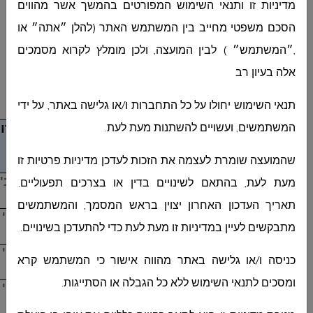
לקבל כל פיצויים כתוצאה מכך.
מדיניות זו ותנאי השימוש המפורטים בהמשך אשר מהווים
נא לשלוח את ההצעה חתומה בקובץ
PDF
הסכם משפטי מחייב בין המשתמש האתר (להלן ״אתה״ או
לדוא"ל:
kniot@deiralasad.muni.il
או במסירה
,״המשתמש״ ) לבין המועצה, ולכן מומלץ לקרוא מסמכים
ידנית לתיבת הרכש במועצה עד 02/06/2024 שעה
11:00 בבוקר.
אלה בעיון רב
מצ"ב טבלה:
תנאי השימוש יחולו על כל התחברות ו/או גלישה באתר, על ידי
מס"ד
תיאור הפריט
כמות
הערו
המשתמשים, ועשויים להשתנות מעת לעת.
שהמועצה שומרת לעצמה את הזכות לעדכן מדיניות פרטיות זו
1.
כבל גירלנדה יצוק 100 מטר
1
חב'
מעת לעת, בהתאם לשינויים בדין או בצרכים תפעוליים.
תאריך העדכון האחרון יצוין בראש המסמך, והמשתמשים
2.
נורת לד
E27
כדור 9
W
לבן
1
יח'
מתבקשים לעיין במדיניות זו מעת לעת כדי להתעדכן בשינויים.
3.
נורת לד
כדור 9
אדום
1
יח'
W
E27
כניסה ו/או גלישה באתר מהווה אישור כי המשתמש קרא
ומסכים לתנאי השימוש ללא כל הגבלה או הסתייגות.
4.
נורת לד
כדור 9
ירוק
1
יח'
W
E27