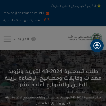
أهلاً وسهلاً بكم في موقع المجلس المحلي
moked@deiralasad.muni.il
|
GIS
اشعارات من الجبهة الداخلية
العربية
طلب تسعيرة 2024-43 لتوريد وتزويد
معدات وكابلات ومصابيح الإضاءة لزينة
الطرق والشوارع-اعادة نشر
الرئيسية
مقترحات أسعار
طلب تسعيرة 2024-43 لتوريد وتزويد معدات وكابلات ومصابيح الإضاءة لزينة
الطرق والشوارع-اعادة نشر