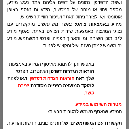
ושפת הדפדפן, נתונים על דפים אליהם אתה ניגש מידע,
ديوان المدير العام
מספר זיהוי או מזהה של המכשיר, מידע זה נאסף באופן
אוטומטי ו/או לצורך ניהול האתר ושיפור חוויית השימוש
.
מידע באמצעות צ'אט:
כאשר משתמשים מתקשרים עם
الهندسة
נציגי המועצה באמצעות שירות הצ'אט באתר, נאסף מידע
לגבי תוכן השיחה, זמן ותאריך הפנייה, ופרטי המשתמש. מידע
זה משמש למתן מענה יעיל ומקצועי לפניות
.
المحاسبة
באפשרותך להימנע מאיסוף המידע באמצעות
הוראות הגדרות דפדפן
האינטרנט הפרטי
المشتريات
שלך
ראה
הוראות הגדרות דפדפן
ו/
או לפנות
למוקד המועצה בפנייה מסודרת
יצירת
קשר
.
الجباية - الأرنونا
מטרות השימוש במידע
המידע שנאסף משמש למטרות הבאות
:
الحوسبة وانظمة المعلومات
תקשורת עם המשתמשים
:
שליחת עדכונים, חדשות והודעות