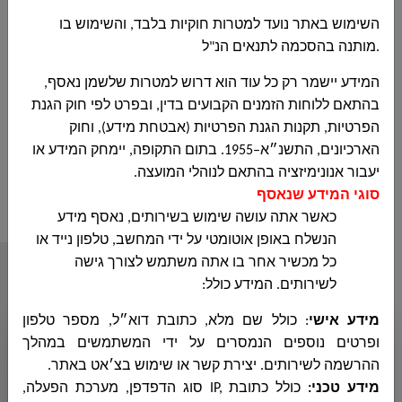
השימוש באתר נועד למטרות חוקיות בלבד, והשימוש בו
.
מותנה בהסכמה לתנאים הנ"ל
המידע יישמר רק כל עוד הוא דרוש למטרות שלשמן נאסף,
בהתאם ללוחות הזמנים הקבועים בדין, ובפרט לפי חוק הגנת
הפרטיות, תקנות הגנת הפרטיות (אבטחת מידע), וחוק
בקשה להצעת מחיר 43-2024 עבור אספקת ציוד כבלים ונרות לדים
הארכיונים, התשנ״א–1955. בתום התקופה, יימחק המידע או
תאורה לקישוטי כבישים - פרסום חוזר
יעבור אנונימיזציה בהתאם לנוהלי המועצה.
סוגי המידע שנאסף
כאשר אתה עושה שימוש בשירותים, נאסף מידע
הנשלח באופן אוטומטי על ידי המחשב, טלפון נייד או
כל מכשיר אחר בו אתה משתמש לצורך גישה
أقسام المجلس
לשירותים. המידע כולל:
מידע אישי
: כולל שם מלא, כתובת דוא״ל, מספר טלפון
ופרטים נוספים
הנמסרים על ידי המשתמשים במהלך
ديوان رئيس المجلس
ההרשמה לשירותים. יצירת קשר או שימוש בצ׳אט באתר.
מידע טכני
:
כולל כתובת
IP,
סוג הדפדפן, מערכת הפעלה,