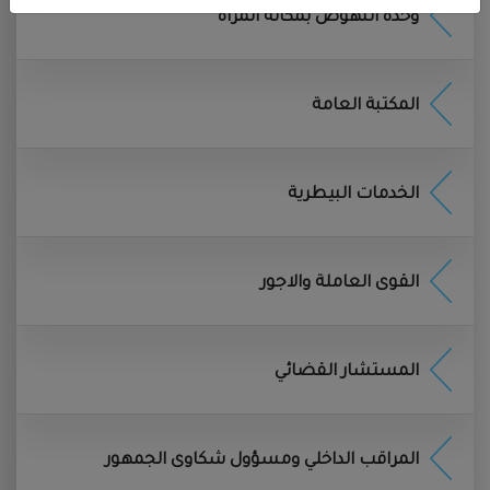
وحدة النهوض بمكانة المرأة
הסכמת המשתמש
הסכמה מפורשת
: המשתמש מסכים באופן מפורש כי
המוצעה תאסוף, תעבד ותשמור את המידע האישי לצורך מתן
المكتبة العامة
שירותי מועצה, שיפור חווית השימוש וניתוח סטטיסטי
.
לגיטימיות השימוש במידע
:
המידע שנאסף יישאר מוגבל
למטרות הנדרשות לצורך מתן השירותים ויישמר אך ורק עבור
الخدمات البيطرية
המטרות המפורטות
.
הסכמת המשתמש
: המשתמש מסכים לכך שהמידע ייאסף
ויעובד על ידי המועצה בהתאם לתנאים המפורטים במדיניות
القوى العاملة والاجور
הפרטיות
.
הסכמה לשיתוף המידע
:
המידע לא יועבר לצדדים שלישיים
ללא הסכמת המשתמש, למעט במקרים של דרישות חוקיות או
المستشار القضائي
לצורך מתן השירותים על ידי ספקי שירותים חיצוניים
.
לצורך תפעול האתר ומתן השירותים, המועצה
עשויה
לעשות
שימוש בשירותי ענן ובספקי שירותים טכנולוגיים לצורך
المراقب الداخلي ومسؤول شكاوى الجمهور
הפעלת האתר, אחסון מידע ומתן השירותים
.
ספקים אלה, ככל שיהיו, יפעלו בהתאם להסכמים מחייבים