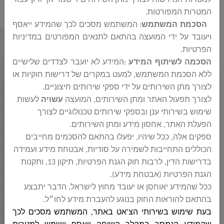
המטרות המפורטות
.
הסכמת המשתמש
: המשתמש מסכים לכך שהמידע ייאסף
ויעובד על ידי המועצה בהתאם לתנאים המפורטים במדיניות
أقسام المجلس
הפרטיות
.
הסכמה לשיתוף המידע
:
המידע לא יועבר לצדדים שלישיים
ללא הסכמת המשתמש, למעט במקרים של דרישות חוקיות או
ديوان رئيس المجلس
לצורך מתן השירותים על ידי ספקי שירותים חיצוניים
.
לצורך תפעול האתר ומתן השירותים, המועצה
עשויה
לעשות
שימוש בשירותי ענן ובספקי שירותים טכנולוגיים לצורך
הפעלת האתר, אחסון מידע ומתן השירותים
.
ديوان المدير العام
ספקים אלה, ככל שיהיו, יפעלו בהתאם להסכמים מחייבים
הכוללים התחייבות לשמירה על סודיות, אבטחת מידע ועמידה
בדרישות הדין, לרבות חוק הגנת הפרטיות, תיקון 13, ותקנות
الهندسة
הגנת הפרטיות (אבטחת מידע)
.
ככל שהמידע יאוחסן או יעובד מחוץ לישראל, הדבר יתבצע
בהתאם להוראות החוק בנוגע להעברת מידע לחו״ל
.
المحاسبة
בעת שימוש בשירותי הצ'אט באתר, המשתמש מסכים לכך