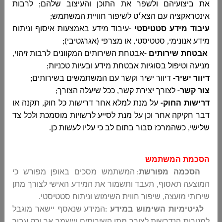
את ביצועיהם ולשפר את התוכן והעיצוב שלהם; לרבות
אינטראקציה עם הצא׳ט לשיפור חוויית המשתמש;
עיבוד מידע סטטיסטי -
עיבוד מידע באמצעות איסוף וניתוח
מידע אנונימי, סטטיסטי, או מצרפי (אגרגטיבי);
אבטחת שירותים -
אבטחת השירותים המקוונים לרבות זיהוי,
מניעה וטיפול בסוגיות אבטחת מידע ובעיות טכניות;
דיוור ישיר-
דיוור ישיר וקשר עם המשתמשים בשירותים
;
צור קשר-
לצורך יצירת קשר, ככל שיעלה הצורך;
דרישות החוק-
על מנת למלא אחר דרישות כל חוק, תקנה או
בכבוד רב
דבר חקיקה אחר וכן על מנת לסייע לרשויות מוסמכת ולכל צד
שלישי, כשהמרכז סבור בתום לב כי עליו לעשות כן.
וסים עומר
מנהל הרכש במועצה
הסכמת המשתמש
הסכמה מפורשת
: המשתמש מסכים באופן מפורש כי
המוצעה תאסוף, תעבד ותשמור את המידע האישי לצורך מתן
פרסום חוזר בקשה להגיש הצעת מחיר 64-2024 עבור אספקת
שירותי מועצה, שיפור חווית השימוש וניתוח סטטיסטי
.
והתקנת מזגנים במוסדות ציבור בתחומה של המועצה המקומית
לגיטימיות השימוש במידע
:
המידע שנאסף יישאר מוגבל
למטרות הנדרשות לצורך מתן השירותים ויישמר אך ורק עבור