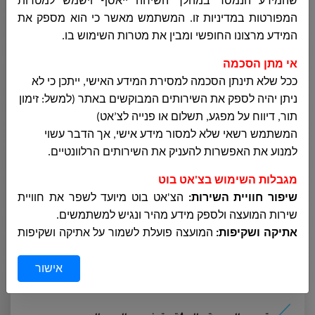
שהמידע הנמסר במהלך השיחה ייאסף וישמש למטרות
המפורטות במדיניות זו. המשתמש מאשר כי הוא מספק את
المشتريات
המידע מרצונו החופשי ומבין את מטרות השימוש בו
.
אי מתן הסכמה
ככל שלא תינתן הסכמה למסירת המידע האישי, ייתכן כי לא
الجباية - الأرنونا
ניתן יהיה לספק את השירותים המבוקשים באתר (למשל: זימון
תור, דיווח על מפגע, תשלום או פנייה לצ’אט)
המשתמש רשאי שלא למסור מידע אישי, אך הדבר עשוי
الحوسبة وانظمة المعلومات
למנוע את האפשרות להעניק את השירותים הרלוונטיים
.
מגבלות השימוש בצ'אט בוט
שיפור חוויית השירות:
הצ'אט בוט מיועד לשפר את חוויית
التربية والتعليم
שירות המועצה ולספק מידע מהיר ונגיש למשתמשים
.
אתיקה ושקיפות:
המועצה פועלת לשמור על אתיקה ושקיפות
בתהליך מתן השירותים באמצעות הצ'אט
.
مركز الخدمات النفسية
אישור
הגנה על פרטיות
:
המידע הנמסר במהלך השיחה נשמר ומוגן
בהתאם לחוקי הגנת הפרטיות
.
שימוש שגוי במידע:
המועצה אינה אחראית לשימוש שגוי