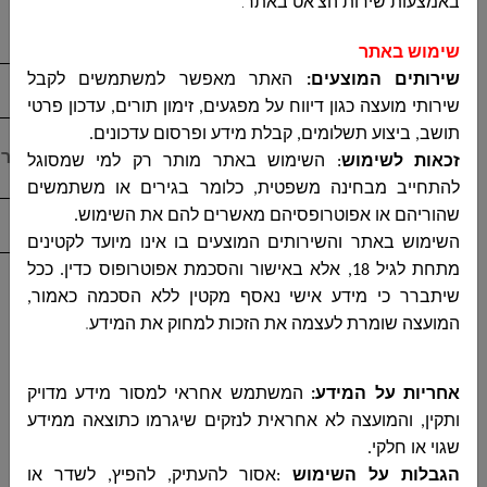
באמצעות שירות הצ'אט באתר
.
תפוקת חימום:
BTU/H 34120
צריכת אנרגיה:
A ++
שימוש באתר
9
כלוב מגן עם מנעול למדחס היחידה החיצונית
1
שירותים המוצעים:
האתר מאפשר למשתמשים לקבל
שירותי מועצה כגון דיווח על מפגעים, זימון תורים, עדכון פרטי
10
מטר צנרת נוסף מעבר ל 3 מטר
1
תושב, ביצוע תשלומים, קבלת מידע ופרסום עדכונים
.
מטר
זכאות לשימוש
:
השימוש באתר מותר רק למי שמסוגל
להתחייב מבחינה משפטית, כלומר בגירים או משתמשים
11
קידוח שרוול בבטון להשחלת הצנרת
1
שהוריהם או אפוטרופסיהם מאשרים להם את השימוש
.
השימוש באתר והשירותים המוצעים בו אינו מיועד לקטינים
מתחת לגיל 18, אלא באישור והסכמת אפוטרופוס כדין. ככל
שיתברר כי מידע אישי נאסף מקטין ללא הסכמה כאמור,
המועצה שומרת לעצמה את הזכות למחוק את המידע
.
אחריות על המידע:
המשתמש אחראי למסור מידע מדויק
ותקין, והמועצה לא אחראית לנזקים שיגרמו כתוצאה ממידע
שגוי או חלקי
.
הגבלות על השימוש
:
אסור להעתיק, להפיץ, לשדר או