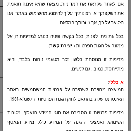
צריכת אנרגיה:
A ++
אם, לאחר שקראת את המדיניות, מצאת שהיא איננה תואמת
4
מזגן מתוצרת:
1
את השקפתך, או רצונותיך, עליך להימנע מהשימוש באתר. אנו
טורנאדו
WIFI EU
MASTER-INV-22X
נצטער על כך, אך זו זכותך המלאה.
תפוקת קירור:
BTU/H 18084
תפוקת חימום:
BTU/H 17060
בכל עת ניתן לפנות, בכל בקשה ופניה בנוגע למדיניות זו, אל
צריכת אנרגיה:
A ++
5
מזגן מתוצרת:
1
ממונה על הגנת הפרטיות (
יצירת קשר
)
.
טורנאדו
MASTER-INV-30X WIFI EU
תפוקת קירור:
BTU/H 23543
מדיניות זו מנוסחת בלשון זכר מטעמי נוחות בלבד, והיא
תפוקת חימום:
BTU/H 24566
מתייחסת, כמובן, גם לנשים
.
צריכת אנרגיה:
A ++
א. כללי
:
6
מזגן מתוצרת:
1
טורנאדו
MASTER-INV-35X WIFI EU
המועצה מחויבת לשמירה על פרטיות המשתמשים באתר
תפוקת קירור:
BTU/H 27978
האינטרנט שלה, בהתאם לחוק הגנת הפרטיות התשמ"א-1981
.
תפוקת חימום:
BTU/H 30026
צריכת אנרגיה:
A ++
מדיניות פרטיות זו מסבירה את סוגי המידע הנאסף, מטרות
7
מזגן מתוצרת:
1
השימוש, ואמצעי ההגנה על המידע כולל מידע הנאסף
טורנאדו
MASTER-INV-42X WIFI UF
תפוקת קירור:
BTU/H 33000