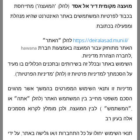
אין המועצה מתחייבת לקבוע את ההצעה הזולה
מועצה מקומית דיר אל אסד
(להלן: "המועצה") מתייחסת
יותר, או כל הצעה שהיא זוכה, כמו כן המועצה
בכבוד לפרטיות המשתמשים באתר האינטרנט שהיא מנהלת
שומרת לעצמה הזכות לבטל ההליך בכללותו או
ומפעילה בכתובת
:
כל חלק ממנו. ולא תהיה לקבלן הזכות לתבוע או
לקבל כל פיצויים כתוצאה מכך.
https://deiralasad.muni.il/
להלן ״האתר״
נא לשלוח את ההצעה חתומה בקובץ
PDF
האתר מתוחזק עבור
המועצה
באמצעות חברת
hawana
לדוא"ל:
kniot@deiralasad.muni.il
או במסירה
,לחברה הצהרת מדיניות.
ידנית לתיבת הרכש במועצה עד לתאריך
השימוש באתר ובכלל זה בשירותים ובתכנים הכלולים בו מעיד
30/06/2024 ועד לשעה 11:00 בבוקר.
שם מלא: ___________ / מס טלפון:
על הסכמתך למדיניות פרטיות זו (להלן "מדיניות הפרטיות").
__________ / חתימה וחותמת: ___________
מדיניות זו ותנאי השימוש המפורטים בהמשך אשר מהווים
בכבוד רב
הסכם משפטי מחייב בין המשתמש האתר (להלן ״אתה״ או
וסים עומר
,״המשתמש״ ) לבין המועצה, ולכן מומלץ לקרוא מסמכים
אלה בעיון רב
מנהל הרכש במועצה
תנאי השימוש יחולו על כל התחברות ו/או גלישה באתר, על ידי
טבלה: