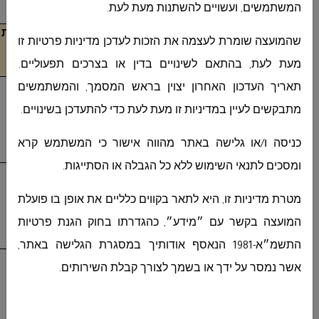
המשתמשים, ועשויים להשתנות מעת לעת.
מס"ד
פירוט ותיאור הפריט
כמות
שהמועצה שומרת לעצמה את הזכות לעדכן מדיניות פרטיות זו
יח'
מעת לעת, בהתאם לשינויים בדין או בצרכים תפעוליים.
1
מזגן מתוצרת:
1
תאריך העדכון האחרון יצוין בראש המסמך, והמשתמשים
טורנאדו
MASTER- INV-12 X WIFI EU
מתבקשים לעיין במדיניות זו מעת לעת כדי להתעדכן בשינויים.
תפוקת קירור:
BTU/H 9212
תפוקת חימום:
BTU/H 10577
כניסה ו/או גלישה באתר מהווה אישור כי המשתמש קרא
צריכת אנרגיה:
A ++
ומסכים לתנאי השימוש ללא כל הגבלה או הסתייגות.
2
מזגן מתוצרת:
1
טורנאדו
MASTER-INV-16X WIFI EU
מטרת מדיניות זו, היא לתאר בקווים כלליים את אופן בו פועלת
תפוקת קירור:
BTU/H 11942
תפוקת חימום:
BTU/H 12966
המועצה בקשר עם ״מידע״, כהגדרתו בחוק הגנת פרטיות
צריכת אנרגיה:
A ++
התשמ״א-1981 הנאסף אודותיך במסגרת הגלישה באתר,
3
מזגן מתוצרת:
1
אשר נמסר על ידך או בשמך לצורך קבלת השירותים
.
טורנאדו
WIFI EU
MASTER-INV-18X
תפוקת קירור:
BTU/H 15013
תפוקת חימום:
BTU/H 16719