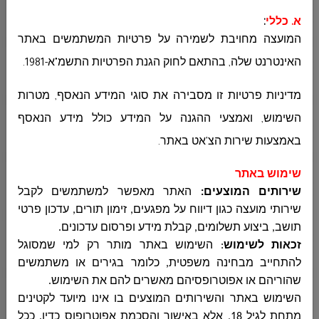
א. כללי
:
قسم الصحة والبيئة وترخيص المصالح
המועצה מחויבת לשמירה על פרטיות המשתמשים באתר
האינטרנט שלה, בהתאם לחוק הגנת הפרטיות התשמ"א-1981
.
مكافحة العنف المخدرات والكحول
מדיניות פרטיות זו מסבירה את סוגי המידע הנאסף, מטרות
השימוש, ואמצעי ההגנה על המידע כולל מידע הנאסף
قسم الشبيبة
באמצעות שירות הצ'אט באתר
.
שימוש באתר
שירותים המוצעים:
האתר מאפשר למשתמשים לקבל
وحدة النهوض بمكانة المرأة
שירותי מועצה כגון דיווח על מפגעים, זימון תורים, עדכון פרטי
תושב, ביצוע תשלומים, קבלת מידע ופרסום עדכונים
.
זכאות לשימוש
:
השימוש באתר מותר רק למי שמסוגל
المكتبة العامة
להתחייב מבחינה משפטית, כלומר בגירים או משתמשים
שהוריהם או אפוטרופסיהם מאשרים להם את השימוש
.
השימוש באתר והשירותים המוצעים בו אינו מיועד לקטינים
الخدمات البيطرية
מתחת לגיל 18, אלא באישור והסכמת אפוטרופוס כדין. ככל