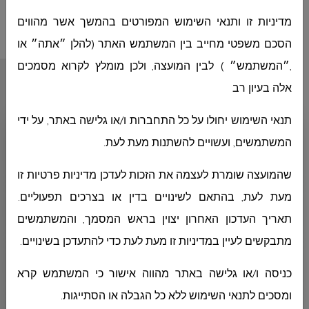
מדיניות זו ותנאי השימוש המפורטים בהמשך אשר מהווים
הסכם משפטי מחייב בין המשתמש האתר (להלן ״אתה״ או
,״המשתמש״ ) לבין המועצה, ולכן מומלץ לקרוא מסמכים
أقسام المجلس
אלה בעיון רב
תנאי השימוש יחולו על כל התחברות ו/או גלישה באתר, על ידי
ديوان رئيس المجلس
המשתמשים, ועשויים להשתנות מעת לעת.
שהמועצה שומרת לעצמה את הזכות לעדכן מדיניות פרטיות זו
ديوان المدير العام
מעת לעת, בהתאם לשינויים בדין או בצרכים תפעוליים.
תאריך העדכון האחרון יצוין בראש המסמך, והמשתמשים
מתבקשים לעיין במדיניות זו מעת לעת כדי להתעדכן בשינויים.
الهندسة
כניסה ו/או גלישה באתר מהווה אישור כי המשתמש קרא
ומסכים לתנאי השימוש ללא כל הגבלה או הסתייגות.
المحاسبة