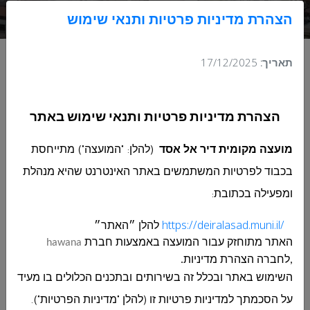
מפרופילי פלדה לבית ספר יסודי אלעין
הצהרת מדיניות פרטיות ותנאי שימוש
תאריך:
17/12/2025
בקשה להצעת מחיר 80-2024 עבור
הצהרת מדיניות פרטיות ותנאי שימוש באתר
עבודות אספקה והתקנת שערים
מועצה מקומית דיר אל אסד
(להלן: "המועצה") מתייחסת
מפרופילי פלדה לבית ספר יסודי אלעין
בכבוד לפרטיות המשתמשים באתר האינטרנט שהיא מנהלת
בקשה להצעת מחיר 80-2024 עבור עבודות אספקה והתקנת
ומפעילה בכתובת
:
שערים מפרופילי פלדה לבית ספר יסודי אלעין
https://deiralasad.muni.il/
להלן ״האתר״
לפרטים לחץ כאן
האתר מתוחזק עבור
המועצה
באמצעות חברת
hawana
,לחברה הצהרת מדיניות.
השימוש באתר ובכלל זה בשירותים ובתכנים הכלולים בו מעיד
בקשה להצעת מחיר 80-2024 עבור עבודות אספקה והתקנת
על הסכמתך למדיניות פרטיות זו (להלן "מדיניות הפרטיות").
שערים מפרופילי פלדה לבית ספר יסודי אלעין