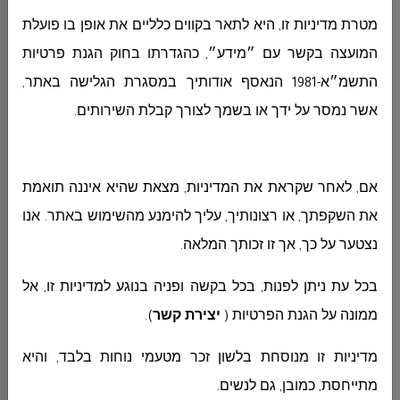
מטרת מדיניות זו, היא לתאר בקווים כלליים את אופן בו פועלת
המועצה בקשר עם ״מידע״, כהגדרתו בחוק הגנת פרטיות
المشتريات
התשמ״א-1981 הנאסף אודותיך במסגרת הגלישה באתר,
אשר נמסר על ידך או בשמך לצורך קבלת השירותים
.
الجباية - الأرنونا
אם, לאחר שקראת את המדיניות, מצאת שהיא איננה תואמת
الحوسبة وانظمة المعلومات
את השקפתך, או רצונותיך, עליך להימנע מהשימוש באתר. אנו
נצטער על כך, אך זו זכותך המלאה.
التربية والتعليم
בכל עת ניתן לפנות, בכל בקשה ופניה בנוגע למדיניות זו, אל
ממונה על הגנת הפרטיות (
יצירת קשר
)
.
מדיניות זו מנוסחת בלשון זכר מטעמי נוחות בלבד, והיא
مركز الخدمات النفسية
מתייחסת, כמובן, גם לנשים
.