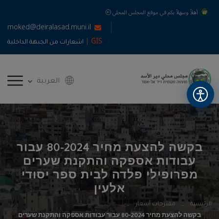
أهلاً وسهلاً بكم في موقع المجلس المحلي
moked@deiralasad.muni.il
|
GIS
اشعارات من الجبهة الداخلية
العربية
בקשה להצעת מחיר 80-2024 עבור
עבודות אספקה והתקנת שערים
מפרופילי פלדה לבית ספר יסודי
אלעין
الرئيسية
مقترحات أسعار
בקשה להצעת מחיר 80-2024 עבור עבודות אספקה והתקנת שערים