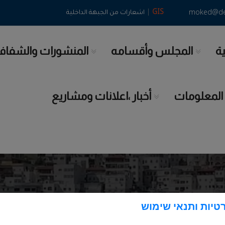
|
GIS
moked@deir
اشعارات من الجبهة الداخلية
ية
المجلس وأقسامه
المنشورات والشفاف
 المعلومات
أخبار ،اعلانات ومشاريع
טיות ותנאי שימוש