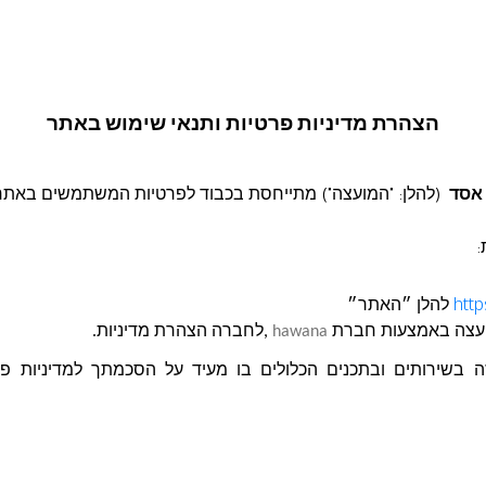
בקשה להצעת מחיר
ור עבודות ריסוס לע
הצהרת מדיניות פרטיות ותנאי שימוש באתר
מזיקים
 אסד
(להלן: "המועצה") מתייחסת בכבוד לפרטיות המשתמשים באתר
:
http
להלן ״האתר״
עצה
באמצעות חברת
hawana
,לחברה הצהרת מדיניות.
בשירותים ובתכנים הכלולים בו מעיד על הסכמתך למדיניות פרטי
בקשה להצעת מחיר 87-2024 להגיש הצעת מחיר על בסיס
עשבים והדברת מזיקים