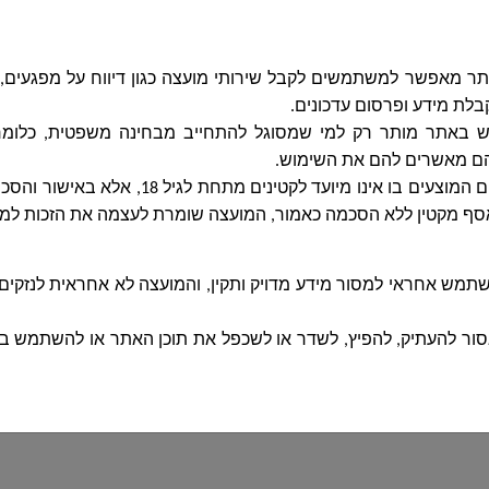
 מאפשר למשתמשים לקבל שירותי מועצה כגון דיווח על מפגעים, זימ
בלת מידע ופרסום עדכונים
.
 באתר מותר רק למי שמסוגל להתחייב מבחינה משפטית, כלומר
הם מאשרים להם את השימוש
.
השימוש באתר והשירותים המוצעים בו אינו מיועד לקט
אסף מקטין ללא הסכמה כאמור, המועצה שומרת לעצמה את הזכות למ
מש אחראי למסור מידע מדויק ותקין, והמועצה לא אחראית לנזקים
ור להעתיק, להפיץ, לשדר או לשכפל את תוכן האתר או להשתמש ב
יון לחדור לאתר או להפעיל אוטומטית תוכנות שיבקשו לאסוף מידע א
ות אחרים
:
אין להשתמש באתר כדי לפגוע בזכויות פרטיות, קניין רו