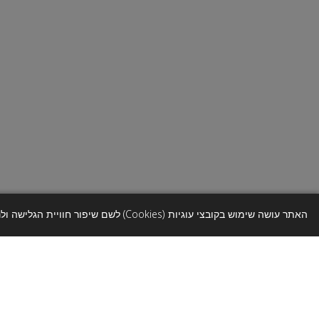
המועצה היא בעלת מאגר
השירותים המקוונים, בה
.
השימוש באתר נועד למטר
המידע יישמר רק כל עוד 
יעבור אנונימיזציה בהתאם
סוגי המידע שנאסף
כאשר אתה עושה ש
אחר בו אתה משתמ
האתר עושה שימוש בקובצי עוגיות (Cookies) לשם שיפור חוויית הגלישה ולניתוח שימוש באתר. המשך שימוש באתר מהווה הסכמה בהתאם למדיניות הפרטיות ותנאי השימוש.
מידע אישי
: כולל שם 
ההרשמה לשירותים. יציר
מידע טכני
:
כולל כתובת
מספר זיהוי או מזהה של ה
מידע באמצעות צ'אט:
כ
לגבי תוכן השיחה, זמן ו