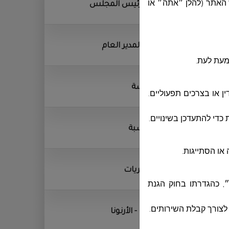
ديوان رئيس المجلس
 האתר (להלן ״אתה״ או
ديوان المدير العام
מעת לעת.
الهندسة
 או בצרכים תפעוליים.
כדי להתעדכן בשינויים.
المحاسبة
או הסתייגות.
المشتريات
״, כהגדרתו בחוק הגנת
.
الجباية - الأرنونا