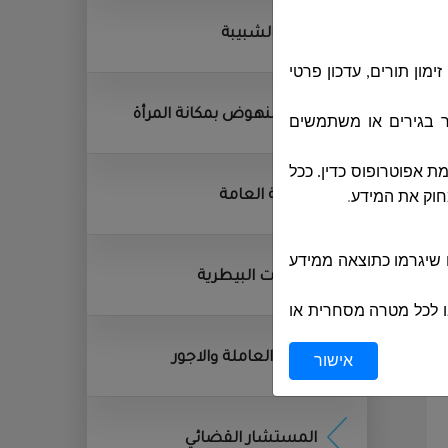
قسم الشبيبة
ון תורים, עדכון פרטי
وحدة النهوض بمكانة المرأة
 בגירים או משתמשים
ינים מתחת לגיל 18, אלא באישור והסכמת אפוטרופוס כדין. ככל
المكتبة العامة
חוק את המידע
.
 שיגרמו כתוצאה ממידע
الخدمات البيطرية
ו לכל מטרה מסחרית או
אישור
القوى العاملة والاجور
ו לשבש את פעולתו אסור
חני או לבצע פעולות לא
المستشار القضائي