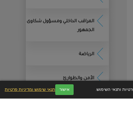
שמשים לצורך
المراقب الداخلي ومسؤول شكاوى
الجمهور
ן, ובפרט לפי חוק הגנת
), וחוק הארכיונים, התשנ״א–1955. בתום התקופה, יימחק המידע או
الرياضة
לפון נייד או כל מכשיר
الأمن والطوارئ
אישור
תנאי שימוש ומדיניות פרטיות
די המשתמשים במהלך
אליהם אתה ניגש מידע,
 חוויית השימוש
.
אט באתר, נאסף מידע
י לפניות
.