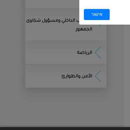
אישור
שמשים לצורך
المراقب الداخلي ومسؤول شكاوى
الجمهور
ן, ובפרט לפי חוק הגנת
الرياضة
), וחוק הארכיונים, התשנ״א–1955. בתום התקופה, יימחק המידע או
الأمن والطوارئ
לפון נייד או כל מכשיר
די המשתמשים במהלך
אליהם אתה ניגש מידע,
 חוויית השימוש
.
אט באתר, נאסף מידע