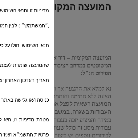
המועצה המקומית
מדיניות זו ותנאי השימ
,״המשתמש״ ) לבין המועצ
הצעת מחיר מס' 
תנאי השימוש יחולו על כ
המועצה המקומית – דיר אל אסד מבקשת בזה להגיש
המשוטטים במרחב הציבורי בתחומה המוניציפלי של
שהמועצה שומרת לעצמה א
הפירוט הנ"ל:
תאריך העדכון האחרון יצ
נא למלא את ההצעה אך ורק בטבלה המצורפת בכתב 
הצעה ללא חתימה וחותמת לא תתקבל.
כניסה ו/או גלישה באתר 
המועצה
רשאית
לפצל את הזכייה בין הספקים ולב
העבודות בשגרה, במשברים ושעות חירום.הכל לפי
במידה והמציע יזכה בעבודות יהיה מודע כי עליו לה
מטרת מדיניות זו, היא 
עבודות מסוג זה כולל שעות בלתי שגרתיות ושעות ח
לבירורים נוספים יש ליצור קשר עם גב' היפא אסדי, 054-2637806.
פרטיות התשמ״א-1981 הנאסף אודותיך במסגרת הגלישה באתר, אשר נמסר על ידך או בשמך לצורך קבלת השירותים