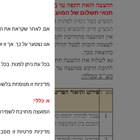
ההצעה הזאת תקפה עד
31.12.2025
ו /או עד לתק
תנאי תשלום של המועצה – שוטף + 90 מיום אישור חשבון.
המציע בעל ניסיון לפחות 3 שנים בתחום.
המציע חייב להמציא ביטוחים צד שלישי ואחריות מ
אם, לאחר שקראת את המד
אין המועצה מתחייבת לקבוע את ההצעה הזולה יותר
לעצמה הזכות לבטל ההליך בכללותו או כל חלק ממנו
אנו נצטער על כך, אך זו 
כתוצאה מכך.
נא לשלוח את ההצעה חתומה בקובץ
PDF
לדוא"
בכל עת ניתן לפנות, בכל 
לתיבת הרכש במועצה עד 22/09/2024 שעה 11:00 בבוקר.
מצ"ב טבלה:
מדיניות זו מנוסחת בלשון
מס"ד
פירוט ותיאור הפריט
א. כללי
:
המועצה מחויבת לשמירה 
1
עבור לכידה יזומה כלב כולל הסגרה בכלביית 
הסכם בין המועצה והכלבייה
מדיניות פרטיות זו מסב
2
סריקה עבור לכידת כלב ללא תוצאה