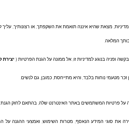
רה המקסימלית לפטור ממכרז, הראשון מבינהם.
קצועית.
יניות, מצאת שהיא איננה תואמת את השקפתך, או רצונותיך, עליך 
, או כל הצעה שהיא זוכה, כמו כן המועצה שומרת
. ולא תהיה לקבלן הזכות לתבוע או לקבל כל פיצויים
זכותך המלאה.
ל:
kniot@deiralasad.muni.il
או במסירה ידנית
בקשה ופניה בנוגע למדיניות זו, אל ממונה על הגנת הפרטיות (
יצירת 
 זכר מטעמי נוחות בלבד, והיא מתייחסת, כמובן, גם לנשים
.
כמות
ס"ה מחיר
הערות
לפני מע"מ
על פרטיות המשתמשים באתר האינטרנט שלה, בהתאם לחוק הגנת הפר
יסעור ע"ס
1
ירה את סוגי המידע הנאסף, מטרות השימוש, ואמצעי ההגנה על ה
1