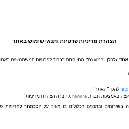
בקשה להצעת מחיר
שוטטים במרחב הצי
יפלי של המועצה המ
הצהרת מדיניות פרטיות ותנאי שימוש באתר
 אסד
(להלן: "המועצה") מתייחסת בכבוד לפרטיות המשתמשים באתר
:
http
להלן ״האתר״
עצה
באמצעות חברת
hawana
,לחברה הצהרת מדיניות.
בשירותים ובתכנים הכלולים בו מעיד על הסכמתך למדיניות פרטי
בקשה להצעת מחיר 92-2024 עבור שירותי לכידה של בעלי
ורי בתחומה המוניציפלי של