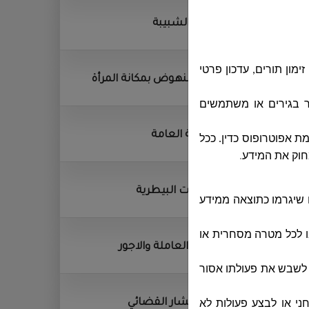
قسم الشبيبة
ון תורים, עדכון פרטי
وحدة النهوض بمكانة المرأة
 בגירים או משתמשים
المكتبة العامة
ינים מתחת לגיל 18, אלא באישור והסכמת אפוטרופוס כדין. ככל
חוק את המידע
.
الخدمات البيطرية
 שיגרמו כתוצאה ממידע
ו לכל מטרה מסחרית או
القوى العاملة والاجور
ו לשבש את פעולתו אסור
المستشار القضائي
חני או לבצע פעולות לא