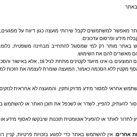
באתר
.
1
1
 מאפשר למשתמשים לקבל שירותי מועצה כגון דיווח על מפגעים, זימ
בלת מידע ופרסום עדכונים
.
1
 באתר מותר רק למי שמסוגל להתחייב מבחינה משפטית, כלומר
הם מאשרים להם את השימוש
.
1
השימוש באתר והשירותים המוצעים בו אינו מיועד לקט
אסף מקטין ללא הסכמה כאמור, המועצה שומרת לעצמה את הזכות למ
1
מש אחראי למסור מידע מדויק ותקין, והמועצה לא אחראית לנזקים
ור להעתיק, להפיץ, לשדר או לשכפל את תוכן האתר או להשתמש ב
יון לחדור לאתר או להפעיל אוטומטית תוכנות שיבקשו לאסוף מידע א
ות אחרים
:
אין להשתמש באתר כדי לפגוע בזכויות פרטיות, קניין רו