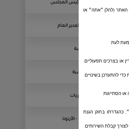
ديوان رئيس المجلس
 האתר (להלן ״אתה״ או
ديوان المدير العام
מעת לעת.
الهندسة
 או בצרכים תפעוליים.
المحاسبة
כדי להתעדכן בשינויים.
או הסתייגות.
المشتريات
״, כהגדרתו בחוק הגנת
الجباية - الأرنونا
.