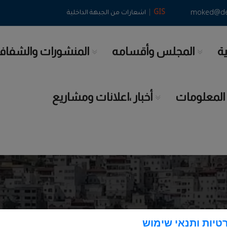
|
GIS
moked@deir
اشعارات من الجبهة الداخلية
ية
المجلس وأقسامه
المنشورات والشفاف
 المعلومات
أخبار ،اعلانات ومشاريع
טיות ותנאי שימוש