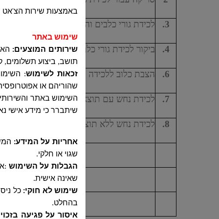
באמצעות שירות הצ'אט 
3.
לכידת גורי כלבים והעברת לרופא ווטרינר
שימוש באתר
4.
ביקור לכידת גורי כלבים ללא תוצאה
שירותים המוצעים:
האתר
תושב, ביצוע תשלומים, ק
6.
הצבת כלוב ללכידה
זכאות לשימוש
:
השימוש
שהוריהם או אפוטרופסי
7.
לכידת נחש עם תוצאה
שיתברר כי מידע אישי נ
8.
לכידת נחש ללא תוצאה
אחריות על המידע:
המשת
שגוי או חלקי
.
הגבלות על השימוש
:
אס
שאינה אישית
.
שימוש לא חוקי
:
כל ניס
בהחלט
.
איסור על פגיעה בזכוי