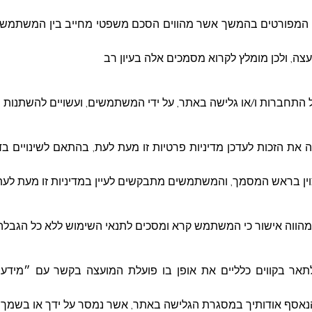
וש המפורטים בהמשך אשר מהווים הסכם משפטי מחייב בין המשתמש
12/09/2024
ה, ולכן מומלץ לקרוא מסמכים אלה בעיון רב
92/2024
ל התחברות ו/או גלישה באתר, על ידי המשתמשים, ועשויים להשתנות 
 הצעת מחיר עבור שירותי לכידה של בעלי חיים
 המועצה המקומית דיר אל אסד והסגרתם ע"פ חוק לפי
ת הזכות לעדכן מדיניות פרטיות זו מעת לעת, בהתאם לשינויים בדין
וין בראש המסמך, והמשתמשים מתבקשים לעיין במדיניות זו מעת לעת 
ברור וקריא.
מהווה אישור כי המשתמש קרא ומסכים לתנאי השימוש ללא כל הגבלה 
חור יותר מזכיין אחד ע"מ להבטיח זמינות בביצוע
 שיקול דעתה ולפי מחיר ההצעה הזוכה ולפי צרכיה.
יות זמין כי המועצה תהיה בעדיפות ראשונה לביצוע
לתאר בקווים כלליים את אופן בו פועלת המועצה בקשר עם ״מידע
ירום.