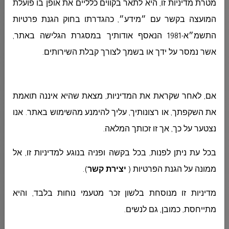
מטרת מדיניות זו, היא לתאר בקווים כלליים את אופן בו פועלת
המועצה בקשר עם ״מידע״, כהגדרתו בחוק הגנת פרטיות
المشتريات
התשמ״א-1981 הנאסף אודותיך במסגרת הגלישה באתר,
אשר נמסר על ידך או בשמך לצורך קבלת השירותים
.
الجباية - الأرنونا
אם, לאחר שקראת את המדיניות, מצאת שהיא איננה תואמת
الحوسبة وانظمة المعلومات
את השקפתך, או רצונותיך, עליך להימנע מהשימוש באתר. אנו
נצטער על כך, אך זו זכותך המלאה.
التربية والتعليم
בכל עת ניתן לפנות, בכל בקשה ופניה בנוגע למדיניות זו, אל
ממונה על הגנת הפרטיות (
יצירת קשר
)
.
مركز الخدمات النفسية
מדיניות זו מנוסחת בלשון זכר מטעמי נוחות בלבד, והיא
מתייחסת, כמובן, גם לנשים
.