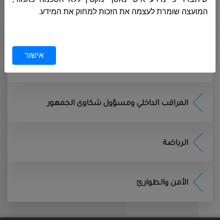
המועצה שומרת לעצמה את הזכות למחוק את המידע
.
القوى العاملة والاجور
אחריות על המידע:
המשתמש אחראי למסור מידע מדויק
אישור
ותקין, והמועצה לא אחראית לנזקים שיגרמו כתוצאה ממידע
المستشار القضائي
שגוי או חלקי
.
הגבלות על השימוש
:
אסור להעתיק, להפיץ, לשדר או
לשכפל את תוכן האתר או להשתמש בו לכל מטרה מסחרית
المراقب الداخلي ومسؤول شكاوى الجمهور
או שאינה אישית
.
שימוש לא חוקי
:
כל ניסיון לחדור לאתר או להפעיל אוטומטית
תוכנות שיבקשו לאסוף מידע או לשבש את פעולתו אסור
בהחלט
.
الرياضة
איסור על פגיעה בזכויות אחרים
:
אין להשתמש באתר כדי
לפגוע בזכויות פרטיות, קניין רוחני או לבצע פעולות לא חוקיות
.
המועצה היא בעלת מאגרי המידע בהתאם לחוק הגנת
الأمن والطوارئ
הפרטיות, ומנהלת את מאגרי המידע המשמשים לצורך
השירותים המקוונים, בהתאם להגדרות חוקיות