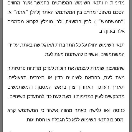
מדיניות זו ותנאי השימוש המפורטים בהמשך אשר מהווים
הסכם משפטי מחייב בין המשתמש האתר (להלן ״אתה״ או
,״המשתמש״ ) לבין המועצה, ולכן מומלץ לקרוא מסמכים
أقسام المجلس
אלה בעיון רב
תנאי השימוש יחולו על כל התחברות ו/או גלישה באתר, על ידי
ديوان رئيس المجلس
המשתמשים, ועשויים להשתנות מעת לעת.
שהמועצה שומרת לעצמה את הזכות לעדכן מדיניות פרטיות זו
ديوان المدير العام
מעת לעת, בהתאם לשינויים בדין או בצרכים תפעוליים.
תאריך העדכון האחרון יצוין בראש המסמך, והמשתמשים
מתבקשים לעיין במדיניות זו מעת לעת כדי להתעדכן בשינויים.
الهندسة
כניסה ו/או גלישה באתר מהווה אישור כי המשתמש קרא
ומסכים לתנאי השימוש ללא כל הגבלה או הסתייגות.
المحاسبة