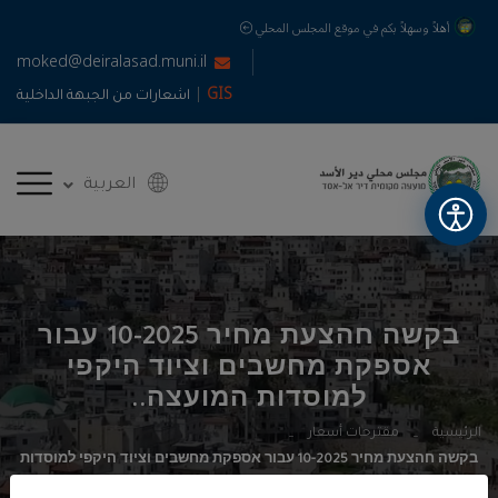
أهلاً وسهلاً بكم في موقع المجلس المحلي
moked@deiralasad.muni.il
|
GIS
اشعارات من الجبهة الداخلية
العربية
בקשה חהצעת מחיר 10-2025 עבור
אספקת מחשבים וציוד היקפי
למוסדות המועצה..
الرئيسية
مقترحات أسعار
בקשה חהצעת מחיר 10-2025 עבור אספקת מחשבים וציוד היקפי למוסדות
המועצה..