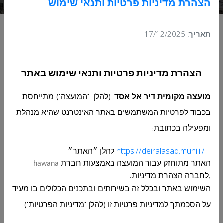
הצהרת מדיניות פרטיות ותנאי שימוש
תאריך:
17/12/2025
בקשה חהצעת מחיר 10-2025 עבור
הצהרת מדיניות פרטיות ותנאי שימוש באתר
אספקת מחשבים וציוד היקפי למוסדות
המועצה..
מועצה מקומית דיר אל אסד
(להלן: "המועצה") מתייחסת
בכבוד לפרטיות המשתמשים באתר האינטרנט שהיא מנהלת
בקשה חהצעת מחיר 10-2025 עבור אספקת מחשבים
ומפעילה בכתובת
:
וציוד היקפי למוסדות המועצה..
https://deiralasad.muni.il/
להלן ״האתר״
לפרטים לחץ כאן
האתר מתוחזק עבור
המועצה
באמצעות חברת
hawana
,לחברה הצהרת מדיניות.
השימוש באתר ובכלל זה בשירותים ובתכנים הכלולים בו מעיד
בקשה חהצעת מחיר 10-2025 עבור אספקת מחשבים וציוד היקפי
למוסדות המועצה..
על הסכמתך למדיניות פרטיות זו (להלן "מדיניות הפרטיות").