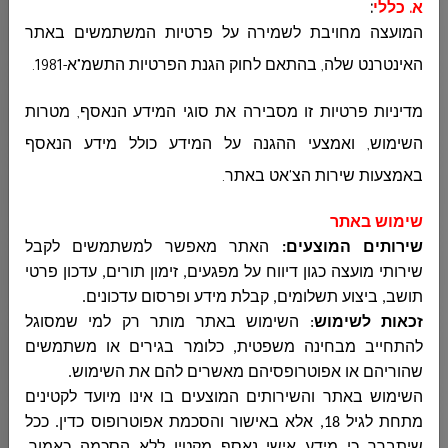
א. כללי
:
قسم الصحة والبيئة وترخيص المصالح
המועצה מחויבת לשמירה על פרטיות המשתמשים באתר
האינטרנט שלה, בהתאם לחוק הגנת הפרטיות התשמ"א-1981
.
مكافحة العنف المخدرات والكحول
מדיניות פרטיות זו מסבירה את סוגי המידע הנאסף, מטרות
השימוש, ואמצעי ההגנה על המידע כולל מידע הנאסף
قسم الشبيبة
באמצעות שירות הצ'אט באתר
.
שימוש באתר
שירותים המוצעים:
האתר מאפשר למשתמשים לקבל
وحدة النهوض بمكانة المرأة
שירותי מועצה כגון דיווח על מפגעים, זימון תורים, עדכון פרטי
תושב, ביצוע תשלומים, קבלת מידע ופרסום עדכונים
.
זכאות לשימוש
:
השימוש באתר מותר רק למי שמסוגל
المكتبة العامة
להתחייב מבחינה משפטית, כלומר בגירים או משתמשים
שהוריהם או אפוטרופסיהם מאשרים להם את השימוש
.
השימוש באתר והשירותים המוצעים בו אינו מיועד לקטינים
الخدمات البيطرية
מתחת לגיל 18, אלא באישור והסכמת אפוטרופוס כדין. ככל
שיתברר כי מידע אישי נאסף מקטין ללא הסכמה כאמור,