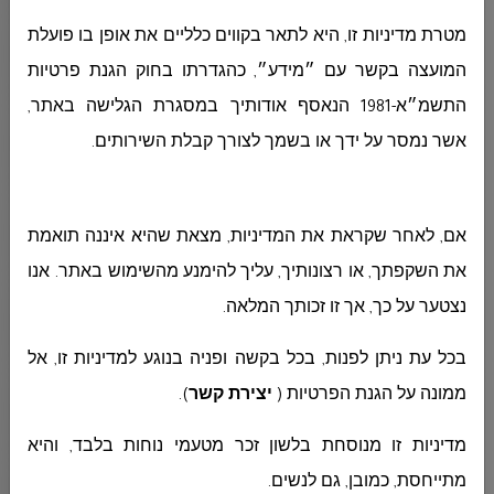
المحاسبة
מטרת מדיניות זו, היא לתאר בקווים כלליים את אופן בו פועלת
המועצה בקשר עם ״מידע״, כהגדרתו בחוק הגנת פרטיות
התשמ״א-1981 הנאסף אודותיך במסגרת הגלישה באתר,
المشتريات
אשר נמסר על ידך או בשמך לצורך קבלת השירותים
.
الجباية - الأرنونا
אם, לאחר שקראת את המדיניות, מצאת שהיא איננה תואמת
את השקפתך, או רצונותיך, עליך להימנע מהשימוש באתר. אנו
الحوسبة وانظمة المعلومات
נצטער על כך, אך זו זכותך המלאה.
בכל עת ניתן לפנות, בכל בקשה ופניה בנוגע למדיניות זו, אל
التربية والتعليم
ממונה על הגנת הפרטיות (
יצירת קשר
)
.
מדיניות זו מנוסחת בלשון זכר מטעמי נוחות בלבד, והיא
مركز الخدمات النفسية
מתייחסת, כמובן, גם לנשים
.