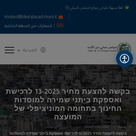
أهلاً وسهلاً بكم في موقع المجلس المحلي
moked@deiralasad.muni.il
|
GIS
اشعارات من الجبهة الداخلية
العربية
בקשה להצעת מחיר 13-2025 לרכישת
ואספקת ביתני שמירה למוסדות
החינוך בתחומה המוניציפלי של
המועצה
الرئيسية
مقترحات أسعار
בקשה להצעת מחיר 13-2025 לרכישת ואספקת ביתני שמירה למוסדות