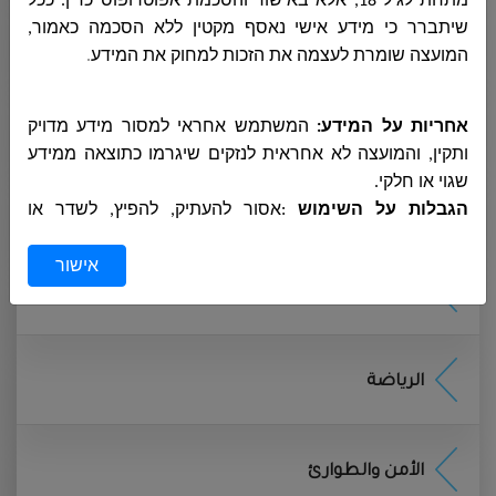
מתחת לגיל 18, אלא באישור והסכמת אפוטרופוס כדין. ככל
الخدمات البيطرية
שיתברר כי מידע אישי נאסף מקטין ללא הסכמה כאמור,
המועצה שומרת לעצמה את הזכות למחוק את המידע
.
القوى العاملة والاجور
אחריות על המידע:
המשתמש אחראי למסור מידע מדויק
ותקין, והמועצה לא אחראית לנזקים שיגרמו כתוצאה ממידע
שגוי או חלקי
.
المستشار القضائي
הגבלות על השימוש
:
אסור להעתיק, להפיץ, לשדר או
לשכפל את תוכן האתר או להשתמש בו לכל מטרה מסחרית
אישור
או שאינה אישית
.
المراقب الداخلي ومسؤول شكاوى الجمهور
שימוש לא חוקי
:
כל ניסיון לחדור לאתר או להפעיל אוטומטית
תוכנות שיבקשו לאסוף מידע או לשבש את פעולתו אסור
בהחלט
.
איסור על פגיעה בזכויות אחרים
:
אין להשתמש באתר כדי
الرياضة
לפגוע בזכויות פרטיות, קניין רוחני או לבצע פעולות לא חוקיות
.
המועצה היא בעלת מאגרי המידע בהתאם לחוק הגנת
הפרטיות, ומנהלת את מאגרי המידע המשמשים לצורך
الأمن والطوارئ
השירותים המקוונים, בהתאם להגדרות חוקיות