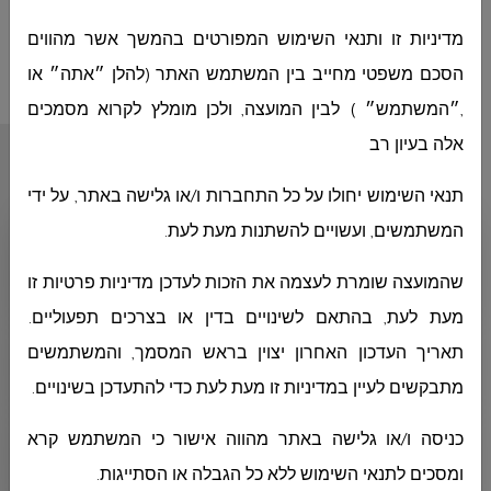
בקשה להצעת מחיר 13-2025 לרכישת ואספקת ביתני שמירה
למוסדות החינוך בתחומה המוניציפלי של המועצה
מדיניות זו ותנאי השימוש המפורטים בהמשך אשר מהווים
הסכם משפטי מחייב בין המשתמש האתר (להלן ״אתה״ או
,״המשתמש״ ) לבין המועצה, ולכן מומלץ לקרוא מסמכים
אלה בעיון רב
أقسام المجلس
תנאי השימוש יחולו על כל התחברות ו/או גלישה באתר, על ידי
המשתמשים, ועשויים להשתנות מעת לעת.
ديوان رئيس المجلس
שהמועצה שומרת לעצמה את הזכות לעדכן מדיניות פרטיות זו
מעת לעת, בהתאם לשינויים בדין או בצרכים תפעוליים.
ديوان المدير العام
תאריך העדכון האחרון יצוין בראש המסמך, והמשתמשים
מתבקשים לעיין במדיניות זו מעת לעת כדי להתעדכן בשינויים.
الهندسة
כניסה ו/או גלישה באתר מהווה אישור כי המשתמש קרא
ומסכים לתנאי השימוש ללא כל הגבלה או הסתייגות.