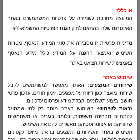
א. כללי
:
המועצה מחויבת לשמירה על פרטיות המשתמשים באתר
قسم الصحة والبيئة وترخيص المصالح
האינטרנט שלה, בהתאם לחוק הגנת הפרטיות התשמ"א-1981
.
מדיניות פרטיות זו מסבירה את סוגי המידע הנאסף, מטרות
مكافحة العنف المخدرات والكحول
השימוש, ואמצעי ההגנה על המידע כולל מידע הנאסף
באמצעות שירות הצ'אט באתר
.
قسم الشبيبة
שימוש באתר
שירותים המוצעים:
האתר מאפשר למשתמשים לקבל
שירותי מועצה כגון דיווח על מפגעים, זימון תורים, עדכון פרטי
وحدة النهوض بمكانة المرأة
תושב, ביצוע תשלומים, קבלת מידע ופרסום עדכונים
.
זכאות לשימוש
:
השימוש באתר מותר רק למי שמסוגל
להתחייב מבחינה משפטית, כלומר בגירים או משתמשים
المكتبة العامة
שהוריהם או אפוטרופסיהם מאשרים להם את השימוש
.
השימוש באתר והשירותים המוצעים בו אינו מיועד לקטינים