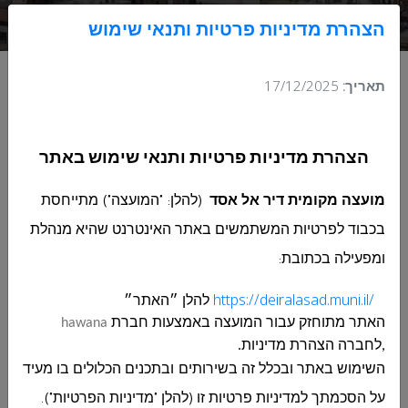
החינוך בתחומה המוניציפלי של המועצה
הצהרת מדיניות פרטיות ותנאי שימוש
תאריך:
17/12/2025
בקשה להצעת מחיר 13-2025 לרכישת
הצהרת מדיניות פרטיות ותנאי שימוש באתר
ואספקת ביתני שמירה למוסדות החינוך
בתחומה המוניציפלי של המועצה
מועצה מקומית דיר אל אסד
(להלן: "המועצה") מתייחסת
בכבוד לפרטיות המשתמשים באתר האינטרנט שהיא מנהלת
בקשה להצעת מחיר 13-2025 לרכישת ואספקת ביתני
ומפעילה בכתובת
:
שמירה למוסדות החינוך בתחומה המוניציפלי של
המועצה
https://deiralasad.muni.il/
להלן ״האתר״
האתר מתוחזק עבור
המועצה
באמצעות חברת
hawana
לפרטים לחץ כאן
,לחברה הצהרת מדיניות.
השימוש באתר ובכלל זה בשירותים ובתכנים הכלולים בו מעיד
על הסכמתך למדיניות פרטיות זו (להלן "מדיניות הפרטיות").