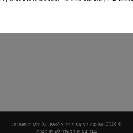
י המידע בהתאם לחוק הגנת הפרטיות, ומנהלת את מאגרי המידע המ
תאם להגדרות חוקיות
ות חוקיות בלבד, והשימוש בו מותנה בהסכמה לתנאים הנ"ל
הוא דרוש למטרות שלשמן נאסף, בהתאם ללוחות הזמנים הקבועים בדי
הפרטיות, תקנות הגנת הפרטיות (אבטחת מידע
 לנוהלי המועצה.
ימוש בשירותים, נאסף מידע הנשלח באופן אוטומטי על ידי המחשב, ט
ש לצורך גישה לשירותים. המידע כולל:
מלא, כתובת דוא״ל, מספר טלפון ופרטים נוספים
הנמסרים על י
ת קשר או שימוש בצ׳אט באתר.
IP,
סוג הדפדפן, מערכת הפעלה, ושפת הדפדפן, נתונים על דפים 
© 2026 המועצה המקומית דיר אל-אסד. כל הזכויות שמורות.
מכשיר, מידע זה נאסף באופן אוטומטי ו/או לצורך ניהול האתר ושיפור
נבנה בסיוע המשרד לשוויון חברתי
אשר משתמשים מתקשרים עם נציגי המועצה באמצעות שירות הצ'