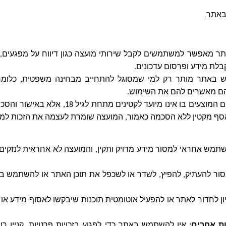
באתר
.
 מאפשר למשתמשים לקבל שירותי מועצה כגון דיווח על מפגעים, זימ
בלת מידע ופרסום עדכונים
.
 באתר מותר רק למי שמסוגל להתחייב מבחינה משפטית, כלומר
הם מאשרים להם את השימוש
.
השימוש באתר והשירותים המוצעים בו אינו מיועד לקט
אסף מקטין ללא הסכמה כאמור, המועצה שומרת לעצמה את הזכות למ
מש אחראי למסור מידע מדויק ותקין, והמועצה לא אחראית לנזקים
ור להעתיק, להפיץ, לשדר או לשכפל את תוכן האתר או להשתמש ב
יון לחדור לאתר או להפעיל אוטומטית תוכנות שיבקשו לאסוף מידע א
ות אחרים
:
אין להשתמש באתר כדי לפגוע בזכויות פרטיות, קניין רו