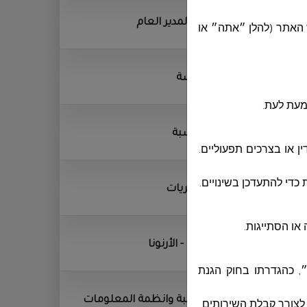
ديوان المدير العام
 האתר (להלן ״אתה״ או
الهندسة
מעת לעת.
المحاسبة
 או בצרכים תפעוליים.
כדי להתעדכן בשינויים.
المشتريات
או הסתייגות.
الجباية - الأرنونا
״, כהגדרתו בחוק הגנת
الحوسبة وانظمة المعلومات
.