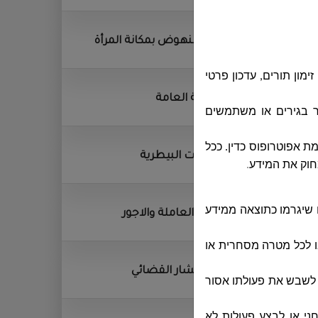
وحدة النهوض بمكانة المرأة
ון תורים, עדכון פרטי
المكتبة العامة
 בגירים או משתמשים
ינים מתחת לגיל 18, אלא באישור והסכמת אפוטרופוס כדין. ככל
الخدمات البيطرية
חוק את המידע
.
 שיגרמו כתוצאה ממידע
القوى العاملة والاجور
ו לכל מטרה מסחרית או
المستشار القضائي
ו לשבש את פעולתו אסור
חני או לבצע פעולות לא