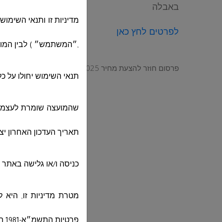
באבלה
מדיניות זו ותנאי השימ
לפרטים לחץ כאן
,״המשתמש״ ) לבין המועצ
פרסום חוזר להצעת מחיר H14-2025 לרכישת ואספקת ציוד ליחידת הביטחון הקהילתי לפי הפירוט באבלה
תנאי השימוש יחולו על כ
שהמועצה שומרת לעצמה א
תאריך העדכון האחרון יצ
כניסה ו/או גלישה באתר 
מטרת מדיניות זו, היא 
פרטיות התשמ״א-1981 הנאסף אודותיך במסגרת הגלישה באתר, אשר נמסר על ידך או בשמך לצורך קבלת השירותים