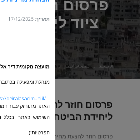
הצהרת מדיניות פר
תאריך:
17/12/2025
ציוד ליחידת ה
الرئيسية
مقترحات أسعار
פרסום חוזר להצעת מחיר H14-2025 לרכישת ואספקת ציוד ליחידת הביטחון הקהילתי לפי הפירוט באבלה
מועצה מקומית דיר אל
מנהלת ומפעילה בכתובת
s://deiralasad.muni.il/
האתר מתוחזק עבור
המו
ליחידת הביטחון הקהילתי לפ
השימוש באתר ובכלל זה 
פרסום חוזר להצעת 
הפרטיות").