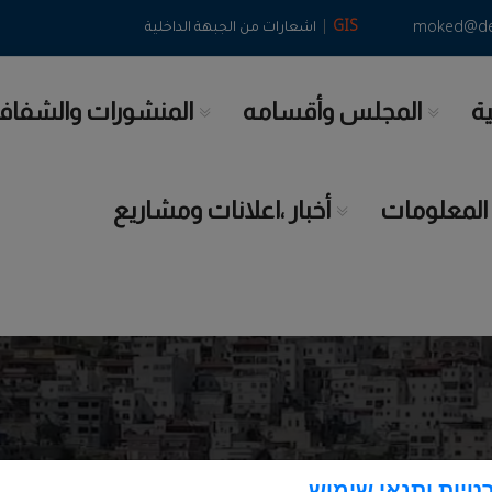
|
GIS
moked@deir
اشعارات من الجبهة الداخلية
ية
المجلس وأقسامه
المنشورات والشفاف
 المعلومات
أخبار ،اعلانات ومشاريع