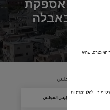
 חוזר להצעת מחיר H14-2025 לרכישת ואספקת
הפירוט באבלה
 האינטרנט שהיא
أقسام المجلس
ות זו (להלן "מדיניות
ديوان رئيس المجلس