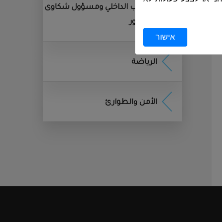
المراقب الداخلي ومسؤول شكاوى
الجمهور
שמשים לצורך
אישור
الرياضة
ן, ובפרט לפי חוק הגנת
), וחוק הארכיונים, התשנ״א–1955. בתום התקופה, יימחק המידע או
الأمن والطوارئ
לפון נייד או כל מכשיר
די המשתמשים במהלך
אליהם אתה ניגש מידע,
 חוויית השימוש
.
אט באתר, נאסף מידע