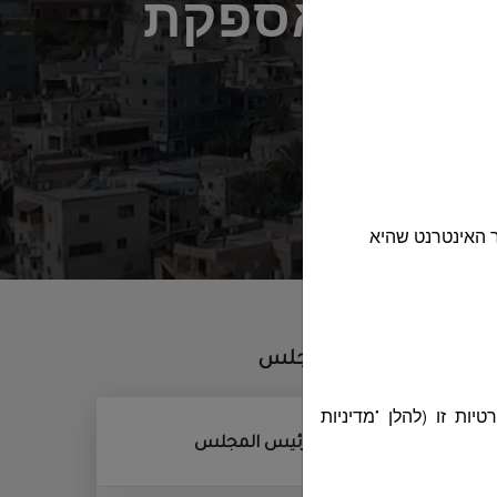
ר 26-2025 עבור רכישת ואספקת
וני
 האינטרנט שהיא
أقسام المجلس
ות זו (להלן "מדיניות
ديوان رئيس المجلس