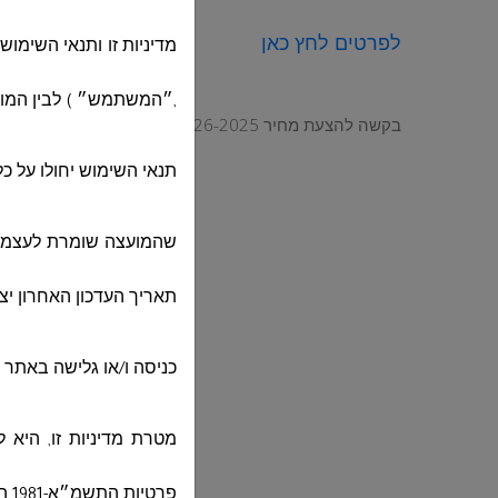
לפרטים לחץ כאן
מדיניות זו ותנאי השימ
,״המשתמש״ ) לבין המועצ
בקשה להצעת מחיר 26-2025 עבור רכישת ואספקת ציוד ליחידת השיטור העירוני
תנאי השימוש יחולו על כ
שהמועצה שומרת לעצמה א
תאריך העדכון האחרון יצ
כניסה ו/או גלישה באתר 
מטרת מדיניות זו, היא 
פרטיות התשמ״א-1981 הנאסף אודותיך במסגרת הגלישה באתר, אשר נמסר על ידך או בשמך לצורך קבלת השירותים