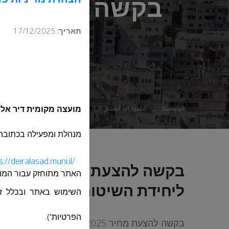
הצהרת מדיניות פר
תאריך:
17/12/2025
ציוד
الرئيسية
مقترحات أسعار
בקשה להצעת מחיר 26-2025 עבור רכישת ואספקת ציוד ליחידת השיטור העירוני
מועצה מקומית דיר אל
מנהלת ומפעילה בכתובת
s://deiralasad.muni.il/
האתר מתוחזק עבור
המו
ליחידת השיטור העירוני
השימוש באתר ובכלל זה 
בקשה להצעת מחיר 26-2025 עבור רכישת ואספקת ציוד ליחידת השיטור העירוני
הפרטיות").