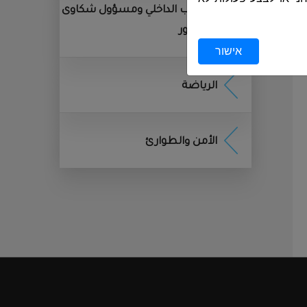
المراقب الداخلي ومسؤول شكاوى
الجمهور
שמשים לצורך
אישור
الرياضة
ן, ובפרט לפי חוק הגנת
), וחוק הארכיונים, התשנ״א–1955. בתום התקופה, יימחק המידע או
الأمن والطوارئ
לפון נייד או כל מכשיר
די המשתמשים במהלך
אליהם אתה ניגש מידע,
 חוויית השימוש
.
אט באתר, נאסף מידע