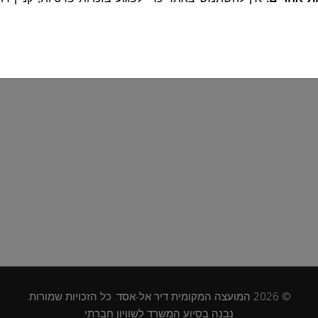
י המידע בהתאם לחוק הגנת הפרטיות, ומנהלת את מאגרי המידע המ
תאם להגדרות חוקיות
ות חוקיות בלבד, והשימוש בו מותנה בהסכמה לתנאים הנ"ל
הוא דרוש למטרות שלשמן נאסף, בהתאם ללוחות הזמנים הקבועים בדי
הפרטיות, תקנות הגנת הפרטיות (אבטחת מידע
 לנוהלי המועצה.
ימוש בשירותים, נאסף מידע הנשלח באופן אוטומטי על ידי המחשב, ט
ש לצורך גישה לשירותים. המידע כולל:
מלא, כתובת דוא״ל, מספר טלפון ופרטים נוספים
הנמסרים על י
ת קשר או שימוש בצ׳אט באתר.
IP,
סוג הדפדפן, מערכת הפעלה, ושפת הדפדפן, נתונים על דפים 
© 2026 המועצה המקומית דיר אל-אסד. כל הזכויות שמורות.
מכשיר, מידע זה נאסף באופן אוטומטי ו/או לצורך ניהול האתר ושיפור
נבנה בסיוע המשרד לשוויון חברתי
אשר משתמשים מתקשרים עם נציגי המועצה באמצעות שירות הצ'