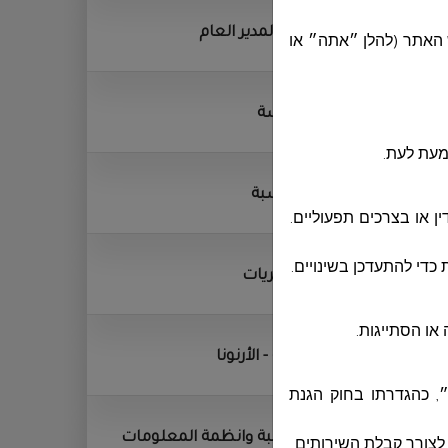
ديوان المدير العام
 האתר (להלן ״אתה״ או
الهندسة
מעת לעת.
المحاسبة
 או בצרכים תפעוליים.
כדי להתעדכן בשינויים.
المشتريات
או הסתייגות.
الجباية - الأرنونا
״, כהגדרתו בחוק הגנת
الحوسبة وانظمة المعلومات
.