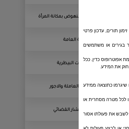
وحدة النهوض بمكانة المرأة
ון תורים, עדכון פרטי
المكتبة العامة
 בגירים או משתמשים
ינים מתחת לגיל 18, אלא באישור והסכמת אפוטרופוס כדין. ככל
الخدمات البيطرية
חוק את המידע
.
 שיגרמו כתוצאה ממידע
القوى العاملة والاجور
ו לכל מטרה מסחרית או
المستشار القضائي
ו לשבש את פעולתו אסור
חני או לבצע פעולות לא