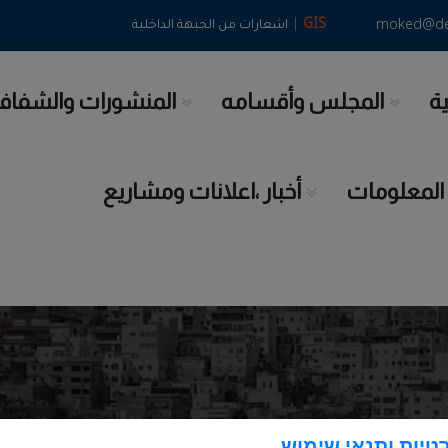
|
GIS
moked@deir
اشعارات من الجبهة الداخلية
ية
المجلس وأقسامه
المنشورات والشفاف
 المعلومات
أخبار ،اعلانات ومشاريع