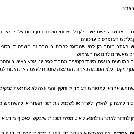
באתר
.
 מאפשר למשתמשים לקבל שירותי מועצה כגון דיווח על מפגעים, זימ
בלת מידע ופרסום עדכונים
.
 באתר מותר רק למי שמסוגל להתחייב מבחינה משפטית, כלומר
הם מאשרים להם את השימוש
.
השימוש באתר והשירותים המוצעים בו אינו מיועד לקט
אסף מקטין ללא הסכמה כאמור, המועצה שומרת לעצמה את הזכות למ
מש אחראי למסור מידע מדויק ותקין, והמועצה לא אחראית לנזקים
ור להעתיק, להפיץ, לשדר או לשכפל את תוכן האתר או להשתמש ב
יון לחדור לאתר או להפעיל אוטומטית תוכנות שיבקשו לאסוף מידע א
ות אחרים
:
אין להשתמש באתר כדי לפגוע בזכויות פרטיות, קניין רו