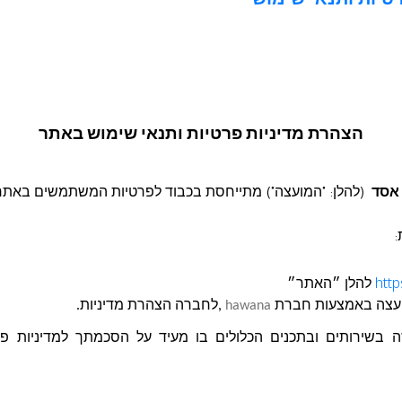
טיות ותנאי שימוש
בקשה להצעת מחי
 ליחידת השיטור העיר
הצהרת מדיניות פרטיות ותנאי שימוש באתר
 אסד
(להלן: "המועצה") מתייחסת בכבוד לפרטיות המשתמשים באתר
:
http
להלן ״האתר״
בקשה להצעת מחיר 26-2025 עבור רכישת ואספקת ציוד
עצה
באמצעות חברת
hawana
,לחברה הצהרת מדיניות.
בשירותים ובתכנים הכלולים בו מעיד על הסכמתך למדיניות פרטי