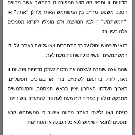
מדיניות זו ותנאי השימוש המפורטים בהמשך אשר מהווים
הסכם משפטי מחייב בין המשתמש האתר (להלן ״אתה״ או
,״המשתמש״ ) לבין המועצה, ולכן מומלץ לקרוא מסמכים
أقسام المجلس
אלה בעיון רב
תנאי השימוש יחולו על כל התחברות ו/או גלישה באתר, על ידי
ديوان رئيس المجلس
המשתמשים, ועשויים להשתנות מעת לעת.
שהמועצה שומרת לעצמה את הזכות לעדכן מדיניות פרטיות זו
ديوان المدير العام
מעת לעת, בהתאם לשינויים בדין או בצרכים תפעוליים.
תאריך העדכון האחרון יצוין בראש המסמך, והמשתמשים
מתבקשים לעיין במדיניות זו מעת לעת כדי להתעדכן בשינויים.
الهندسة
כניסה ו/או גלישה באתר מהווה אישור כי המשתמש קרא
ומסכים לתנאי השימוש ללא כל הגבלה או הסתייגות.
المحاسبة