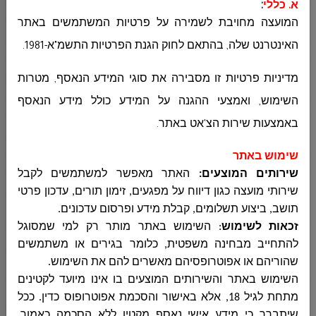
א. כללי
:
قسم الصحة والبيئة وترخيص المصالح
המועצה מחויבת לשמירה על פרטיות המשתמשים באתר
האינטרנט שלה, בהתאם לחוק הגנת הפרטיות התשמ"א-1981
.
مكافحة العنف المخدرات والكحول
מדיניות פרטיות זו מסבירה את סוגי המידע הנאסף, מטרות
השימוש, ואמצעי ההגנה על המידע כולל מידע הנאסף
قسم الشبيبة
באמצעות שירות הצ'אט באתר
.
שימוש באתר
שירותים המוצעים:
האתר מאפשר למשתמשים לקבל
وحدة النهوض بمكانة المرأة
שירותי מועצה כגון דיווח על מפגעים, זימון תורים, עדכון פרטי
תושב, ביצוע תשלומים, קבלת מידע ופרסום עדכונים
.
זכאות לשימוש
:
השימוש באתר מותר רק למי שמסוגל
المكتبة العامة
להתחייב מבחינה משפטית, כלומר בגירים או משתמשים
שהוריהם או אפוטרופסיהם מאשרים להם את השימוש
.
השימוש באתר והשירותים המוצעים בו אינו מיועד לקטינים
الخدمات البيطرية
מתחת לגיל 18, אלא באישור והסכמת אפוטרופוס כדין. ככל
שיתברר כי מידע אישי נאסף מקטין ללא הסכמה כאמור,