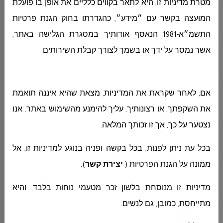
מטרת מדיניות זו, היא לתאר בקווים כלליים את אופן בו פועלת
המועצה בקשר עם ״מידע״, כהגדרתו בחוק הגנת פרטיות
المشتريات
התשמ״א-1981 הנאסף אודותיך במסגרת הגלישה באתר,
אשר נמסר על ידך או בשמך לצורך קבלת השירותים
.
الجباية - الأرنونا
אם, לאחר שקראת את המדיניות, מצאת שהיא איננה תואמת
الحوسبة وانظمة المعلومات
את השקפתך, או רצונותיך, עליך להימנע מהשימוש באתר. אנו
נצטער על כך, אך זו זכותך המלאה.
التربية والتعليم
בכל עת ניתן לפנות, בכל בקשה ופניה בנוגע למדיניות זו, אל
ממונה על הגנת הפרטיות (
יצירת קשר
)
.
مركز الخدمات النفسية
מדיניות זו מנוסחת בלשון זכר מטעמי נוחות בלבד, והיא
מתייחסת, כמובן, גם לנשים
.