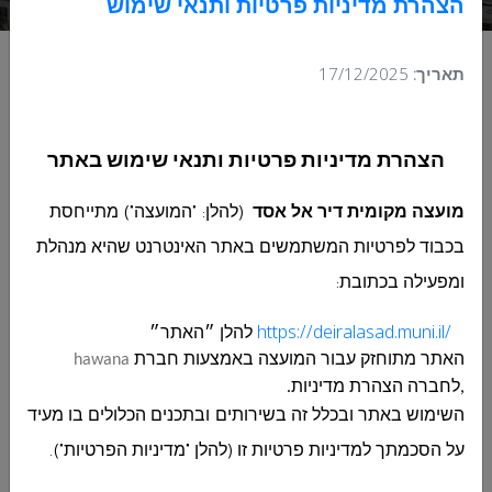
הצהרת מדיניות פרטיות ותנאי שימוש
תאריך:
17/12/2025
בקשה להגיש הצעת מחיר 47-2025 עבור
הצהרת מדיניות פרטיות ותנאי שימוש באתר
הפעלת תוכניות, סדנאות וחוגים
לתוכנית משעול במחלקת רווחה
מועצה מקומית דיר אל אסד
(להלן: "המועצה") מתייחסת
בכבוד לפרטיות המשתמשים באתר האינטרנט שהיא מנהלת
בקשה להגיש הצעת מחיר 47-2025 עבור הפעלת תוכניות,
ומפעילה בכתובת
:
סדנאות וחוגים לתוכנית משעול במחלקת רווחה
https://deiralasad.muni.il/
להלן ״האתר״
לפרטים לחץ כאן
האתר מתוחזק עבור
המועצה
באמצעות חברת
hawana
,לחברה הצהרת מדיניות.
השימוש באתר ובכלל זה בשירותים ובתכנים הכלולים בו מעיד
בקשה להגיש הצעת מחיר 47-2025 עבור הפעלת תוכניות, סדנאות
וחוגים לתוכנית משעול במחלקת רווחה
על הסכמתך למדיניות פרטיות זו (להלן "מדיניות הפרטיות").