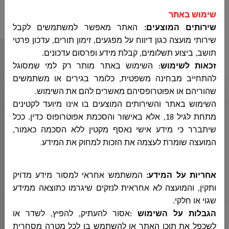
שימוש באתר
שירותים המוצעים:
האתר מאפשר למשתמשים לקבל
שירותי מועצה כגון דיווח על מפגעים, זימון תורים, עדכון פרטי
תושב, ביצוע תשלומים, קבלת מידע ופרסום עדכונים
.
أقسام المجلس
זכאות לשימוש
:
השימוש באתר מותר רק למי שמסוגל
להתחייב מבחינה משפטית, כלומר בגירים או משתמשים
שהוריהם או אפוטרופסיהם מאשרים להם את השימוש
.
ديوان رئيس المجلس
השימוש באתר והשירותים המוצעים בו אינו מיועד לקטינים
מתחת לגיל 18, אלא באישור והסכמת אפוטרופוס כדין. ככל
שיתברר כי מידע אישי נאסף מקטין ללא הסכמה כאמור,
ديوان المدير العام
המועצה שומרת לעצמה את הזכות למחוק את המידע
.
אחריות על המידע:
המשתמש אחראי למסור מידע מדויק
الهندسة
ותקין, והמועצה לא אחראית לנזקים שיגרמו כתוצאה ממידע
שגוי או חלקי
.
הגבלות על השימוש
:
אסור להעתיק, להפיץ, לשדר או
المحاسبة
לשכפל את תוכן האתר או להשתמש בו לכל מטרה מסחרית