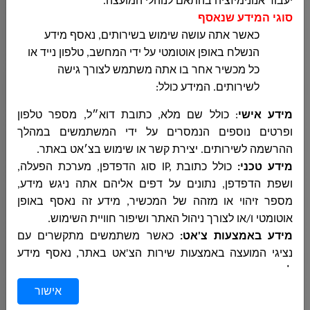
יעבור אנונימיזציה בהתאם לנוהלי המועצה.
قسم الصحة والبيئة وترخيص المصالح
סוגי המידע שנאסף
כאשר אתה עושה שימוש בשירותים, נאסף מידע
הנשלח באופן אוטומטי על ידי המחשב, טלפון נייד או
כל מכשיר אחר בו אתה משתמש לצורך גישה
مكافحة العنف المخدرات والكحول
לשירותים. המידע כולל:
מידע אישי
: כולל שם מלא, כתובת דוא״ל, מספר טלפון
قسم الشبيبة
ופרטים נוספים
הנמסרים על ידי המשתמשים במהלך
ההרשמה לשירותים. יצירת קשר או שימוש בצ׳אט באתר.
מידע טכני
:
כולל כתובת
IP,
סוג הדפדפן, מערכת הפעלה,
ושפת הדפדפן, נתונים על דפים אליהם אתה ניגש מידע,
وحدة النهوض بمكانة المرأة
מספר זיהוי או מזהה של המכשיר, מידע זה נאסף באופן
אוטומטי ו/או לצורך ניהול האתר ושיפור חוויית השימוש
.
מידע באמצעות צ'אט:
כאשר משתמשים מתקשרים עם
المكتبة العامة
נציגי המועצה באמצעות שירות הצ'אט באתר, נאסף מידע
לגבי תוכן השיחה, זמן ותאריך הפנייה, ופרטי המשתמש. מידע
אישור
זה משמש למתן מענה יעיל ומקצועי לפניות
.
الخدمات البيطرية