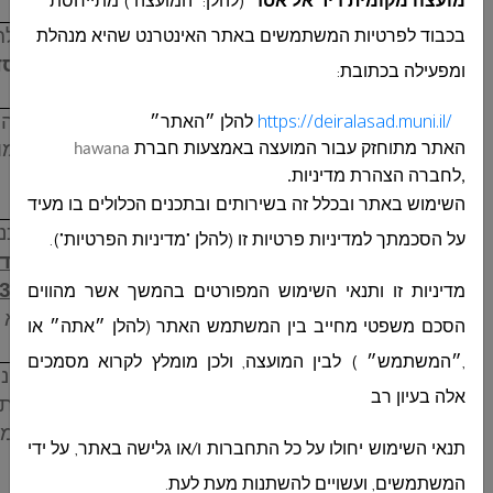
מועצה מקומית דיר אל אסד
(להלן: "המועצה") מתייחסת
1.
מועצה מקומית דיר אלאסד מכריזה בזאת על קבל
בכבוד לפרטיות המשתמשים באתר האינטרנט שהיא מנהלת
סגורה,
להקמת יחידת שיטור עירוני–דיר אל אסד
ומפעילה בכתובת
:
https://deiralasad.muni.il/
להלן ״האתר״
2.
את מסמכי המכרז ניתן לרכוש ממשרד המועצה 
בשעות העבודה הרגילות טל
04-9886655
תמו
האתר מתוחזק עבור
המועצה
באמצעות חברת
hawana
יוחזרו בכלל.
,לחברה הצהרת מדיניות.
השימוש באתר ובכלל זה בשירותים ובתכנים הכלולים בו מעיד
3.
ההצעות תוגשנה עם כל מסמכי המכרז והתוכני
על הסכמתך למדיניות פרטיות זו (להלן "מדיניות הפרטיות").
בצירוף ערבות בנקאית
צמודה למדד הבניה חודש 2023
20,000 ₪
כולל מ.ע.מ. בתוקף עד
30/04/2023
מדיניות זו ותנאי השימוש המפורטים בהמשך אשר מהווים
המכרז, הצעה ללא צירוף ערבות בנקאית לא תובא ל
הסכם משפטי מחייב בין המשתמש האתר (להלן ״אתה״ או
,״המשתמש״ ) לבין המועצה, ולכן מומלץ לקרוא מסמכים
4.
רשאים להשתתף במכרז קבלנים בעלי ניסיון, העונ
אלה בעיון רב
במכרז ורשומים בפנקס הקבלנים לענף במקצועות
).
על הקבלן לצרף תעודת קבלן רשום ומסמכי
1
תנאי השימוש יחולו על כל התחברות ו/או גלישה באתר, על ידי
מאושרים ובתוקף .
המשתמשים, ועשויים להשתנות מעת לעת.