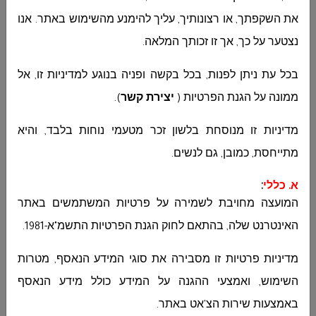
את השקפתך, או רצונותיך, עליך להימנע מהשימוש באתר. אנו
קאסם סאלח אסדי
נצטער על כך, אך זו זכותך המלאה.
ראש המועצה
בכל עת ניתן לפנות, בכל בקשה ופניה בנוגע למדיניות זו, אל
ממונה על הגנת הפרטיות (
יצירת קשר
)
.
מדיניות זו מנוסחת בלשון זכר מטעמי נוחות בלבד, והיא
מתייחסת, כמובן, גם לנשים
.
א. כללי
:
המועצה מחויבת לשמירה על פרטיות המשתמשים באתר
האינטרנט שלה, בהתאם לחוק הגנת הפרטיות התשמ"א-1981
.
מדיניות פרטיות זו מסבירה את סוגי המידע הנאסף, מטרות
השימוש, ואמצעי ההגנה על המידע כולל מידע הנאסף
مناقصة 23-2022 القيام بأعمال إنشاء وحدة شرطة جماهيرية في دير
الأسد..
באמצעות שירות הצ'אט באתר
.