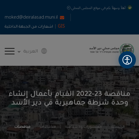
أهلاً وسهلاً بكم في موقع المجلس المحلي
moked@deiralasad.muni.il
|
GIS
اشعارات من الجبهة الداخلية
العربية
مناقصة 23-2022 القيام بأعمال إنشاء
وحدة شرطة جماهيرية في دير الأسد
الرئيسية
المنشورات والشفافية
مناقصات
مناقصات