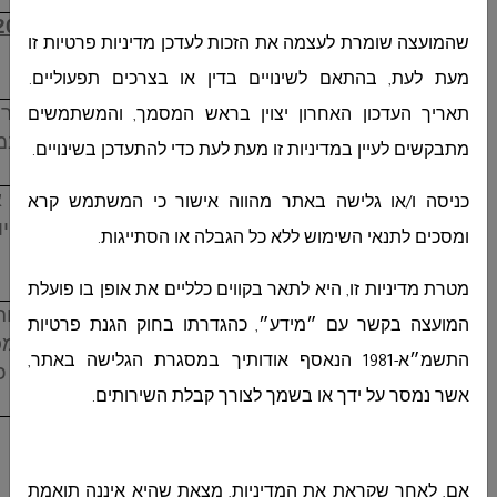
5.
יתקיים סיור קבלנים ביום
חמישי
בתאריך
2022
שהמועצה שומרת לעצמה את הזכות לעדכן מדיניות פרטיות זו
המפגש בבניין המועצה.
מעת לעת, בהתאם לשינויים בדין או בצרכים תפעוליים.
6.
היום האחרון להגשת ההצעות ביום
חמישי
בתארי
תאריך העדכון האחרון יצוין בראש המסמך, והמשתמשים
15:00 אחה"צ
מסירה אישית בתיבת המכרזים במו
מתבקשים לעיין במדיניות זו מעת לעת כדי להתעדכן בשינויים.
7.
המועצה וועדת המכרזים רשאים לקחת בחשבון 
כניסה ו/או גלישה באתר מהווה אישור כי המשתמש קרא
מגיש ההצעה, ניסיונו בעבודות קודמות ומומחי
ומסכים לתנאי השימוש ללא כל הגבלה או הסתייגות.
דומות. כולל עמידתו בלוח הזמנים.
מטרת מדיניות זו, היא לתאר בקווים כלליים את אופן בו פועלת
8.
המועצה רשאית לא לקבל את ההצעה הזולה ביותר
המועצה בקשר עם ״מידע״, כהגדרתו בחוק הגנת פרטיות
כמו כן המועצה שומרת לעצמה הזכות לבטל המכר
התשמ״א-1981 הנאסף אודותיך במסגרת הגלישה באתר,
ממנו. ולא תהיה לקבלן הזכות לתבוע או לקבל כל פ
אשר נמסר על ידך או בשמך לצורך קבלת השירותים
.
בכבוד רב,
אם, לאחר שקראת את המדיניות, מצאת שהיא איננה תואמת