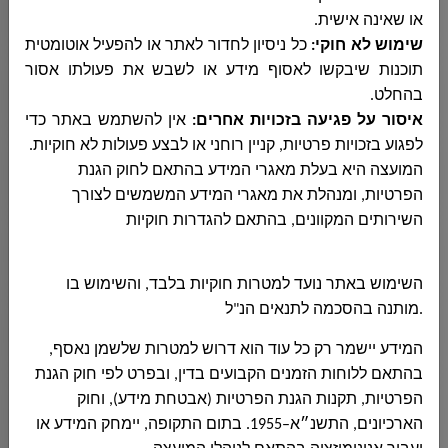
או שאינה אישית
.
שימוש לא חוקי
:
כל ניסיון לחדור לאתר או להפעיל אוטומטית
المشتريات
תוכנות שיבקשו לאסוף מידע או לשבש את פעולתו אסור
בהחלט
.
איסור על פגיעה בזכויות אחרים
:
אין להשתמש באתר כדי
לפגוע בזכויות פרטיות, קניין רוחני או לבצע פעולות לא חוקיות
.
الجباية - الأرنونا
המועצה היא בעלת מאגרי המידע בהתאם לחוק הגנת
הפרטיות, ומנהלת את מאגרי המידע המשמשים לצורך
השירותים המקוונים, בהתאם להגדרות חוקיות
الحوسبة وانظمة المعلومات
השימוש באתר נועד למטרות חוקיות בלבד, והשימוש בו
.
מותנה בהסכמה לתנאים הנ"ל
التربية والتعليم
המידע יישמר רק כל עוד הוא דרוש למטרות שלשמן נאסף,
בהתאם ללוחות הזמנים הקבועים בדין, ובפרט לפי חוק הגנת
مركز الخدمات النفسية
הפרטיות, תקנות הגנת הפרטיות (אבטחת מידע), וחוק
הארכיונים, התשנ״א–1955. בתום התקופה, יימחק המידע או